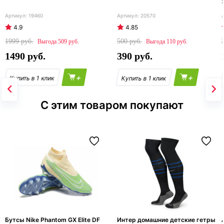
19460
20570
4.9
4.85
1999
500
509
110
1490
390
+
+
С этим товаром покупают
Бутсы Nike Phantom GX Elite DF
Интер домашние детские гетры