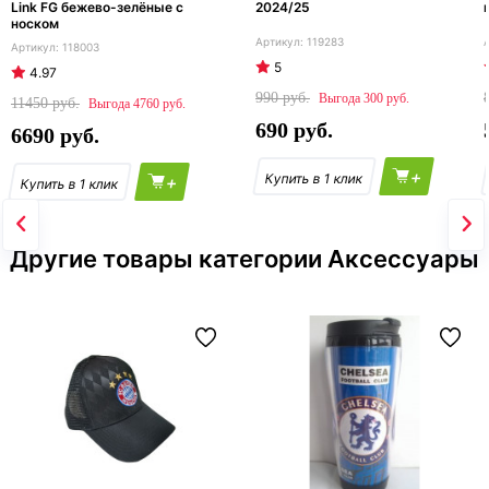
Link FG бежево-зелёные с
2024/25
носком
119283
118003
5
4.97
990
300
11450
4760
690
6690
+
+
Другие товары категории Аксессуары