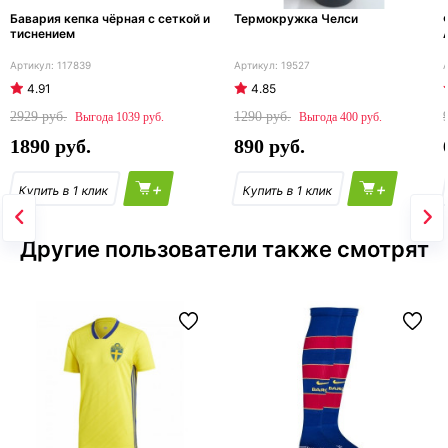
Бавария кепка чёрная с сеткой и
Термокружка Челси
тиснением
117839
19527
4.91
4.85
2929
1290
1039
400
1890
890
+
+
Другие пользователи также смотрят