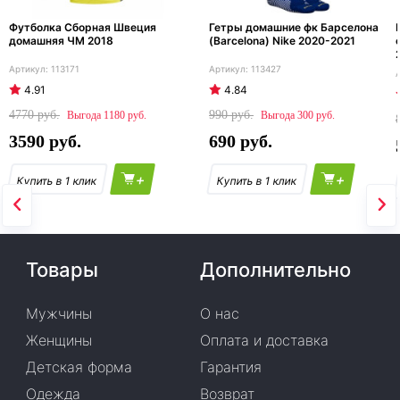
Футболка Сборная Швеция
Гетры домашние фк Барселона
домашняя ЧМ 2018
(Barcelona) Nike 2020-2021
113171
113427
4.91
4.84
4770
990
1180
300
3590
690
+
+
Товары
Дополнительно
Мужчины
О нас
Женщины
Оплата и доставка
Детская форма
Гарантия
Одежда
Возврат