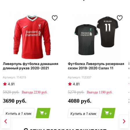
Ливерпуль футболка домашняя
Футболка Ливерпуль резервная
длинный рукав 2020-2021
сезон 2019-2020 Салах 11
114215
112337
4.91
4.81
5920
5270
2230
1190
3690
4080
+
+