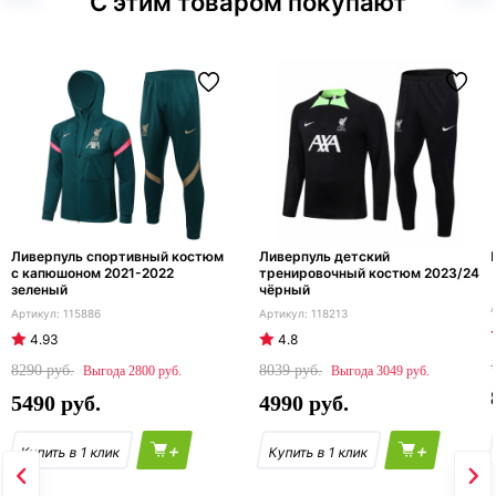
С этим товаром покупают
Ливерпуль спортивный костюм
Ливерпуль детский
с капюшоном 2021-2022
тренировочный костюм 2023/24
зеленый
чёрный
115886
118213
4.93
4.8
8290
8039
2800
3049
5490
4990
+
+