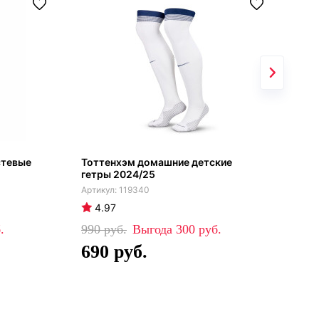
стевые
Тоттенхэм домашние детские
Гет
гетры 2024/25
Nik
119340
4.97
4
990
300
99
690
6