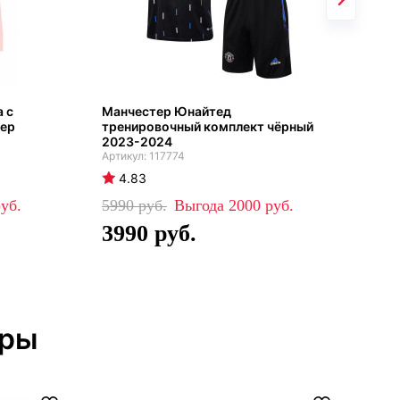
 с
Манчестер Юнайтед
Худ
тер
тренировочный комплект чёрный
Ман
2023-2024
аль
117774
4.83
4
5990
2000
10
3990
4
тры