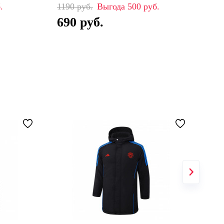
1190
500
99
690
6