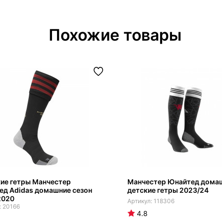
Похожие товары
ие гетры Манчестер
Манчестер Юнайтед дома
ед Adidas домашние сезон
детские гетры 2023/24
2020
118306
20166
4.8