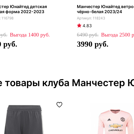
стер Юнайтед детская
Манчестер Юнайтед ветро
вая форма 2022-2023
чёрно-белая 2023/24
116798
118243
4.83
1400
6490
2500
0
3990
е товары клуба Манчестер 