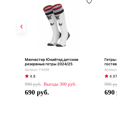
Манчестер Юнайтед детские
Гетры
резервные гетры 2024/25
гостев
119289
4.8
4.9
990
300
990
690
690