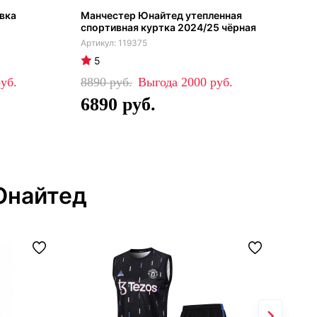
вка
Манчестер Юнайтед утепленная
Ман
спортивная куртка 2024/25 чёрная
дет
(фу
119375
5
4
8890
2000
48
6890
3
Юнайтед