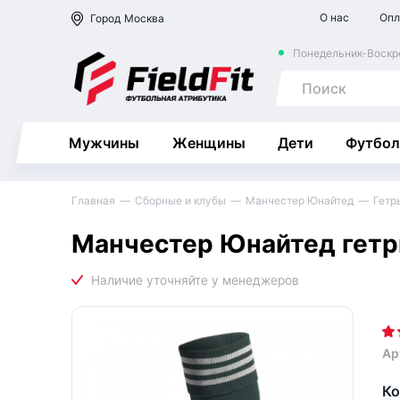
О нас
Опл
Город
Москва
Понедельник-Воскре
Мужчины
Женщины
Дети
Футбол
Главная
Сборные и клубы
Манчестер Юнайтед
Гетр
Манчестер Юнайтед гетр
Ар
Ко