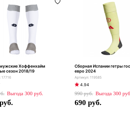
 мужские Хоффенхайм
Сборная Испании гетры го
ые сезон 2018/19
евро 2024
17716
119585
7
4.94
300
990
300
690