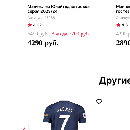
Манчестер Юнайтед ветровка
Манче
серая 2023/24
госте
118238
4.92
4.8
6490
2200
4290
4290
289
Други