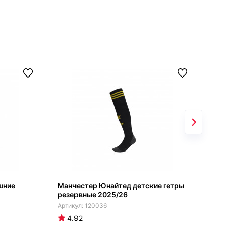
шние
Манчестер Юнайтед детские гетры
Ман
резервные 2025/26
гос
120036
4.92
4