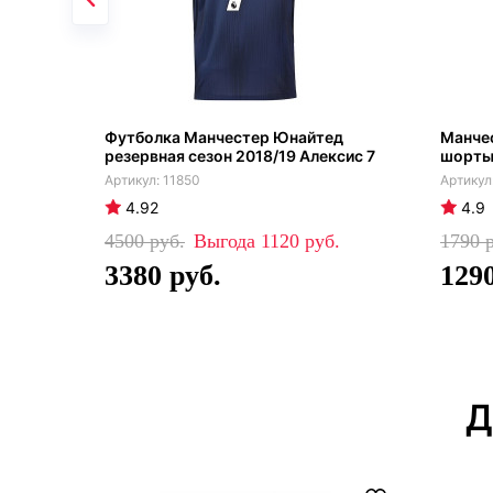
Футболка Манчестер Юнайтед
Манче
резервная сезон 2018/19 Алексис 7
шорты
11850
4.92
4.9
4500
1120
1790
3380
129
Д