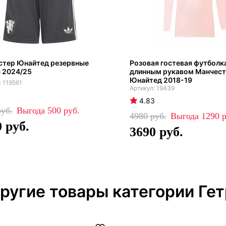
стер Юнайтед резервные
Розовая гостевая футболка
 2024/25
длинным рукавом Манчес
Юнайтед 2018-19
119561
19439
4.83
500
4980
1290
0
3690
ругие товары категории Ге