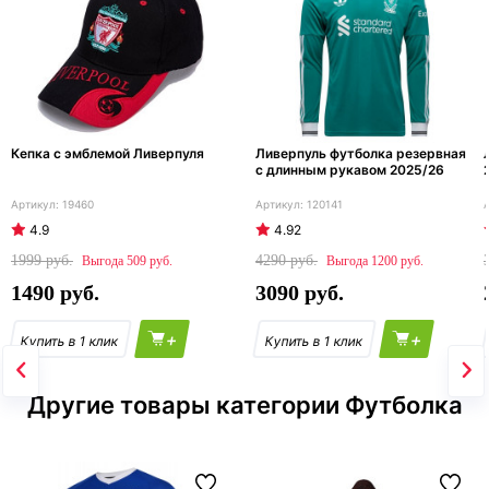
Кепка с эмблемой Ливерпуля
Ливерпуль футболка резервная
с длинным рукавом 2025/26
19460
120141
4.9
4.92
1999
4290
509
1200
1490
3090
+
+
Другие товары категории Футболка