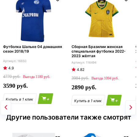
Футболка Шальке 04 домашняя
Сборная Бразилии женская
сезон 2018/19
специальная футболка 2022-
2023 жёлтая
16650
116494
4.9
4.82
4770
1180
3984
1094
3590
2890
+
+
Другие пользователи также смотрят