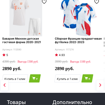
Бавария Мюнхен детская
Сборная Франции предматчевая
гостевая форма 2020-2021
футболка 2022-2023
113590
117274
5
4.93
4390
3990
1500
1100
2890
2890
+
+
Товары
Дополнительно