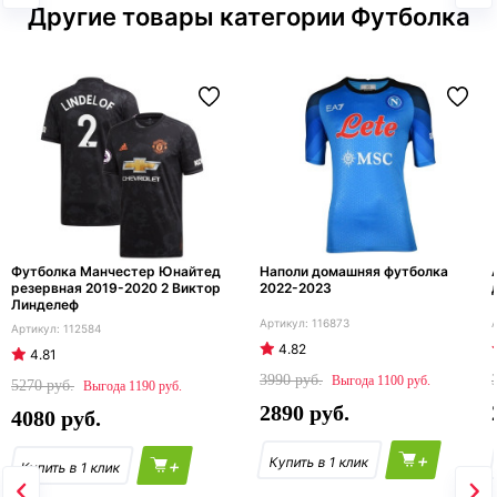
Другие товары категории Футболка
Футболка Манчестер Юнайтед
Наполи домашняя футболка
резервная 2019-2020 2 Виктор
2022-2023
Линделеф
116873
112584
4.82
4.81
3990
1100
5270
1190
2890
4080
+
+