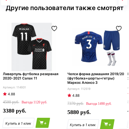
Другие пользователи также смотрят
Ливерпуль футболка резервная
Челси форма домашняя 2019/20
2020-2021 Салах 11
(футболка+шорты+гетры)
Маркос Алонсо 3
114931
112519
4.88
4.88
4500
1120
7370
1490
3380
5880
+
+