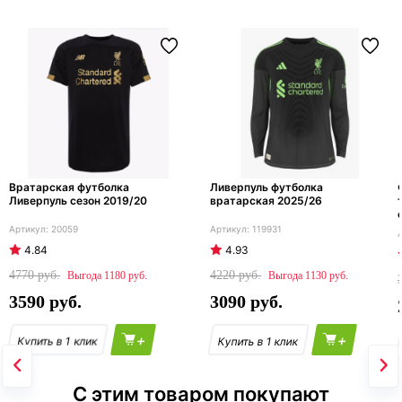
Вратарская футболка
Ливерпуль футболка
Ливерпуль сезон 2019/20
вратарская 2025/26
20059
119931
4.84
4.93
4770
4220
1180
1130
3590
3090
+
+
С этим товаром покупают