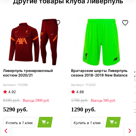
Другие товары клуба Ливерпуль
Ливерпуль тренировочный
Вратарские шорты Ливерпуль
костюм 2020/21
сезона 2018-2019 New Balance
115298
113250
4.92
4.88
8190
1790
2900
500
5290
1290
+
+