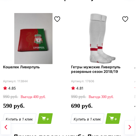
Кошелек Ливерпуль
Гетры мужские Ливерпуль
резервные сезон 2018/19
113844
17606
4.85
4.81
990
990
400
300
590
690
+
+