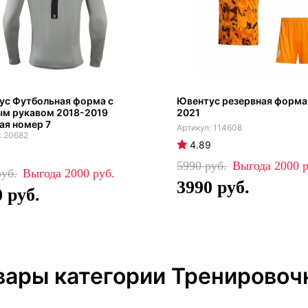
ус Футбольная форма с
Ювентус резервная форма
ым рукавом 2018-2019
2021
ая номер 7
114608
20682
4.89
5990
2000
2000
3990
0
вары категории Тренирово