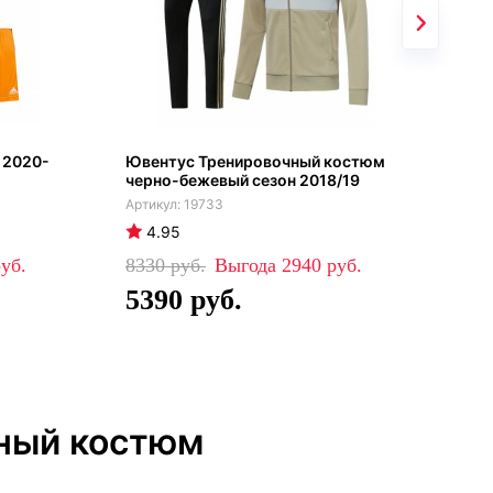
 2020-
Ювентус Тренировочный костюм
Юве
черно-бежевый сезон 2018/19
чер
19733
4.95
4
8330
2940
51
5390
3
чный костюм