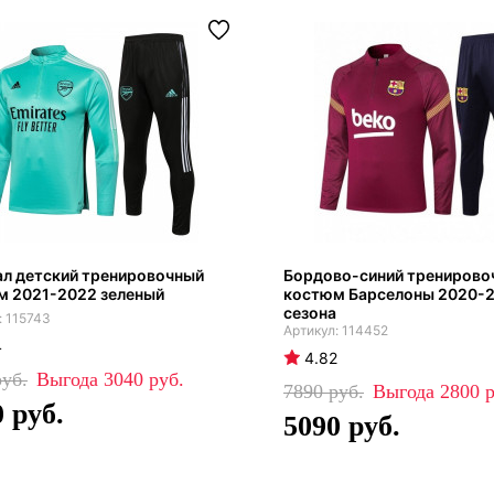
ал детский тренировочный
Бордово-синий тренирово
м 2021-2022 зеленый
костюм Барселоны 2020-
сезона
115743
114452
4
4.82
3040
7890
2800
0
5090