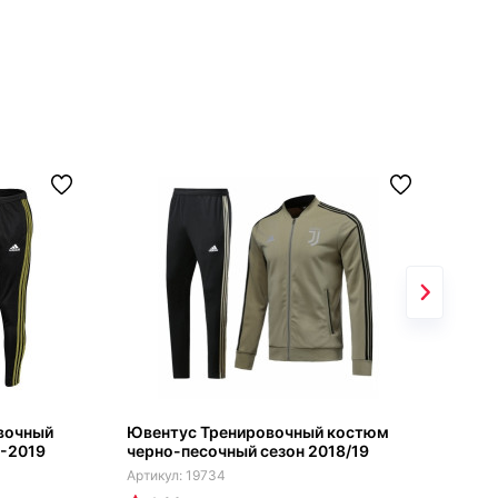
вочный
Ювентус Тренировочный костюм
Юве
8-2019
черно-песочный сезон 2018/19
202
19734