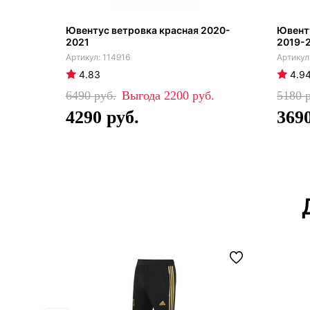
Ювентус ветровка красная 2020-
Ювенту
2021
2019-
114916
4.83
4.9
6490
2200
5180
4290
369