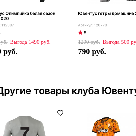
с Олимпийка белая сезон
Ювентус гетры домашние 
2020
112387
120778
4
5
1490
1290
500
0
790
Другие товары клуба Ювент