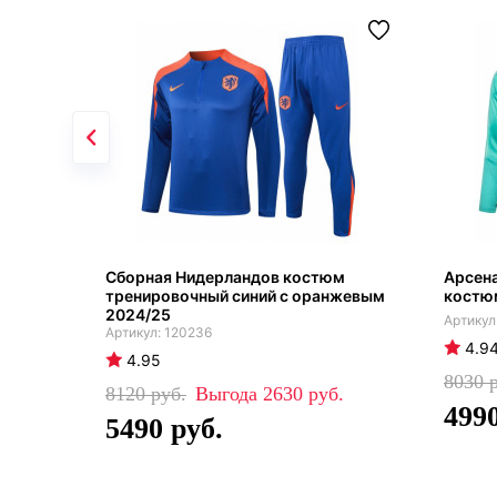
Сборная Нидерландов костюм
Арсен
тренировочный синий с оранжевым
костю
2024/25
120236
4.9
4.95
8030
8120
2630
499
5490