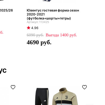
2025/26
Ювентус гостевая форма сезон
Юве
2020-2021
бел
(футболка+шорты+гетры)
113425
4
4.96
84
6090
1400
5
4690
ус