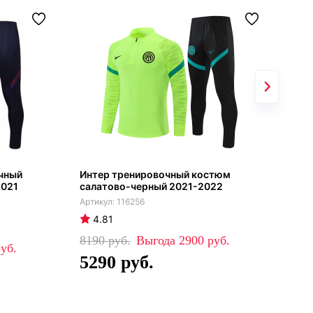
чный
Интер тренировочный костюм
Бар
2021
салатово-черный 2021-2022
син
116256
4.81
5
8190
2900
79
5290
5