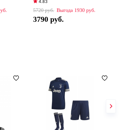
4.83
4
5720
1930
78
3790
5