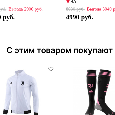
6
4.9
2900
8030
3040
0
4990
С этим товаром покупают