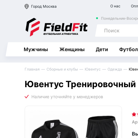
О нас
Опл
Город
Москва
Понедельник-Воскре
Мужчины
Женщины
Дети
Футбол
Главная
Сборные и клубы
Ювентус
Одежда
Ювен
Ювентус Тренировочный 
Ар
Вы