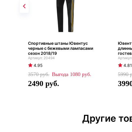
Спортивные штаны Ювентус
Ювент
черные с бежевыми лампасами
длинн
сезон 2018/19
гостев
20494
4.95
4.81
3570
1080
5990
2490
399
Другие то