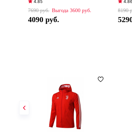
4.85
4.8
7690
3600
8190
4090
529