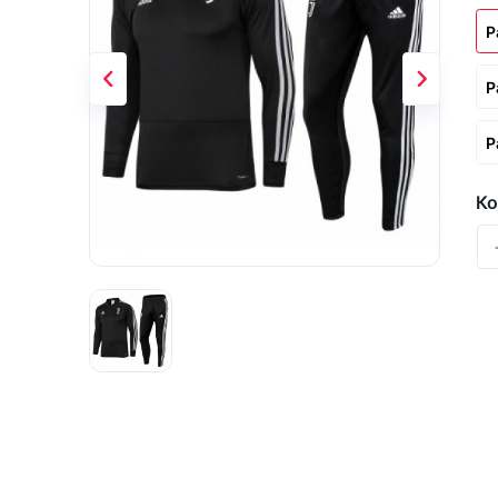
Р
Р
Р
Ко