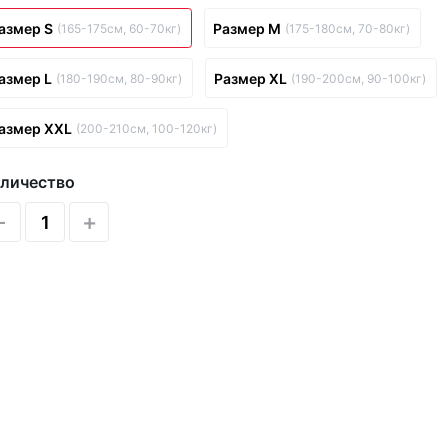
азмер S
Размер M
(165-175см, 60-70кг)
(175-180см, 70-80кг)
азмер L
Размер XL
(180-190см, 80-90кг)
(190-200см, 90-100кг)
азмер XXL
(200-210см, 100-120кг)
личество
-
+