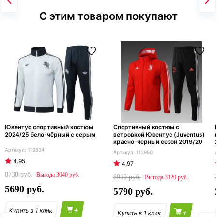
С этим товаром покупают
Ювентус спортивный костюм
Cпортивный костюм с
2024/25 бело-чёрный с серым
ветровкой Ювентус (Juventus)
красно-черный сезон 2019/20
119604
112950
4.95
4.97
8730
3040
8910
3120
5690
5790
+
+