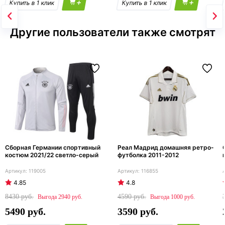
+
+
Другие пользователи также смотрят
Сборная Германии спортивный
Реал Мадрид домашняя ретро-
костюм 2021/22 светло-серый
футболка 2011-2012
119005
116855
4.85
4.8
8430
4590
2940
1000
5490
3590