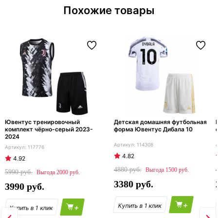
Похожие товары
Ювентус тренировочный
Детская домашняя футбольная
комплект чёрно-серый 2023-
форма Ювентус Дибала 10
2024
114308
117776
4.82
4.92
4880
1500
5990
2000
3380
3990
+
+