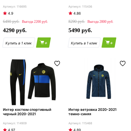
116695
115436
4.9
4.86
6490
8290
2200
2800
4290
5490
+
+
Интер костюм спортивный
Интер ветровка 2020-2021
черный 2020-2021
темно-синяя
114909
115468
4.97
4.89