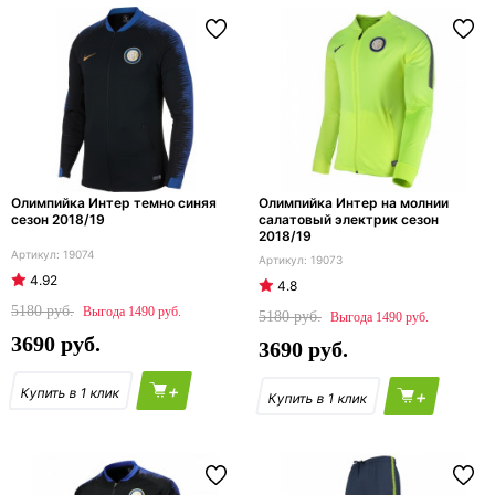
Олимпийка Интер темно синяя
Олимпийка Интер на молнии
сезон 2018/19
салатовый электрик сезон
2018/19
19074
19073
4.92
4.8
5180
1490
5180
1490
3690
3690
+
+