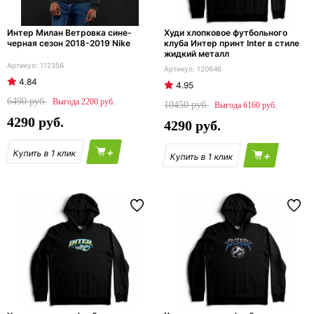
Интер Милан Ветровка сине-
Худи хлопковое футбольного
черная сезон 2018-2019 Nike
клуба Интер принт Inter в стиле
жидкий металл
112356
120646
4.84
4.95
6490
2200
10450
6160
4290
4290
+
+