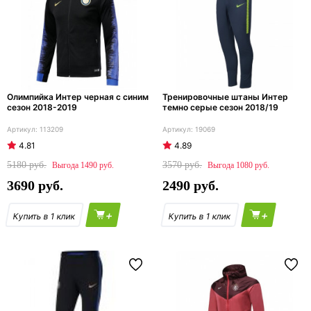
Олимпийка Интер черная с синим
Тренировочные штаны Интер
сезон 2018-2019
темно серые сезон 2018/19
113209
19069
4.81
4.89
5180
3570
1490
1080
3690
2490
+
+