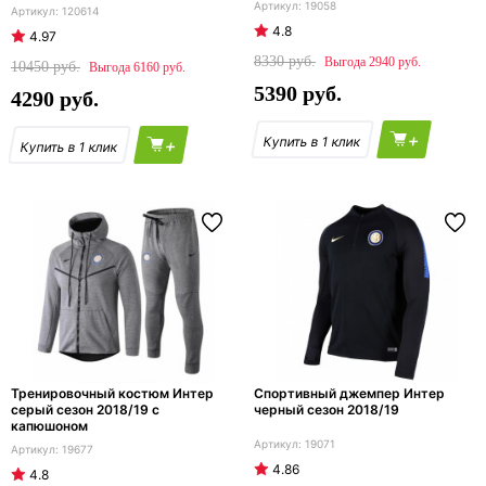
19058
120614
4.8
4.97
8330
2940
10450
6160
5390
4290
+
+
Тренировочный костюм Интер
Спортивный джемпер Интер
серый сезон 2018/19 с
черный сезон 2018/19
капюшоном
19071
19677
4.86
4.8