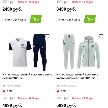
3570
4999
1080
1509
2490
3490
+
+
Интер спортивный костюм с поло
Интер спортивный костюм с
белый 2025/26
капюшоном серый 2025/26
119891
120363
4.98
4.97
5490
8990
1400
2900
4090
6090