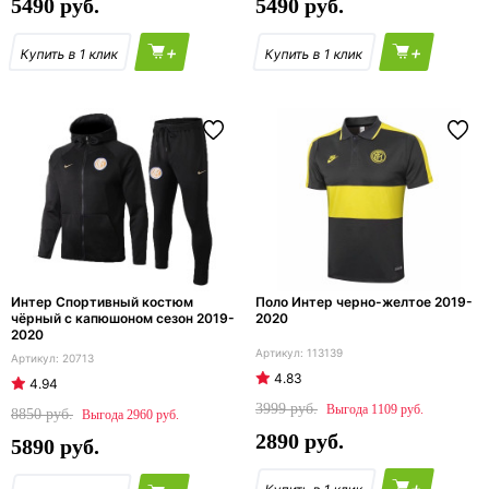
5490
5490
+
+
Интер Спортивный костюм
Поло Интер черно-желтое 2019-
чёрный с капюшоном сезон 2019-
2020
2020
113139
20713
4.83
4.94
3999
1109
8850
2960
2890
5890
+