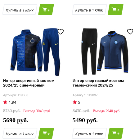
+
+
Интер спортивный костюм
Интер спортивный костюм
2024/25 сине-чёрный
тёмно-синий 2024/25
119608
119097
4.94
5
8730
8430
3040
2940
5690
5490
+
+