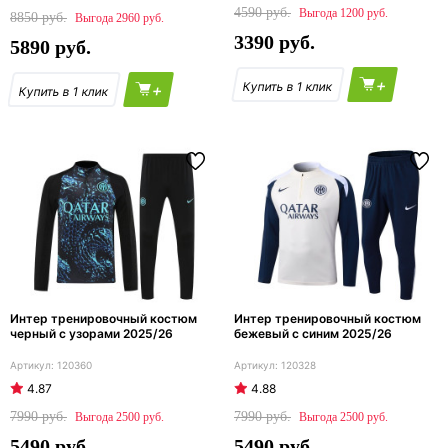
4590
1200
8850
2960
3390
5890
+
+
Интер тренировочный костюм
Интер тренировочный костюм
черный с узорами 2025/26
бежевый с синим 2025/26
120360
120328
4.87
4.88
7990
7990
2500
2500
5490
5490