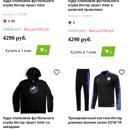
Худи хлопковое футбольного
Худи хлопковое футбольного
клуба Интер принт Inter
клуба Интер принт Inter в
колючей проволоке
120598
120630
4.86
5
10450
6160
10450
6160
4290
4290
+
+
Худи хлопковое футбольного
Тренировочный костюм Интер
клуба Интер принт Inter со
длинная молния сезон 2018/19
звёздами