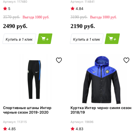
117480
114841
5
4.84
3570
3190
1080
1000
2490
2190
+
+
Спортивные штаны Интер
Куртка Интер черно-синяя сезон
черные сезон 2019-2020
2018/19
113115
19696
4.85
4.83