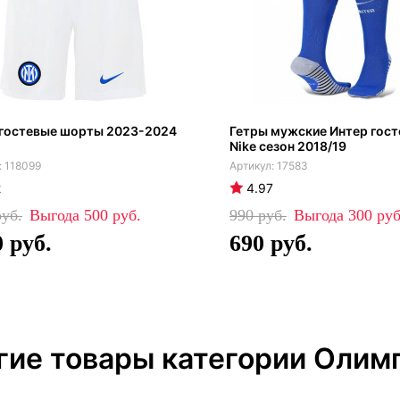
 гостевые шорты 2023-2024
Гетры мужские Интер гос
Nike сезон 2018/19
118099
17583
2
4.97
500
990
300
0
690
гие товары категории Олим