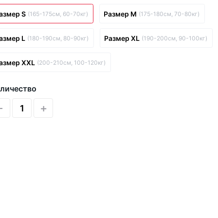
азмер S
Размер M
(165-175см, 60-70кг)
(175-180см, 70-80кг)
азмер L
Размер XL
(180-190см, 80-90кг)
(190-200см, 90-100кг)
азмер XXL
(200-210см, 100-120кг)
личество
-
+