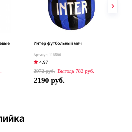
тевые
Интер футбольный мяч
Инт
202
116586
4.97
4
2972
782
42
2190
2
пийка