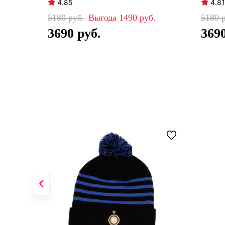
4.85
4.81
5180
1490
5180
3690
369