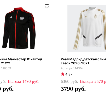
ийка Манчестер Юнайтед
Реал Мадрид детская оли
 21/22
сезон 2020-2021
116059
114304
4.87
1490
6360
2570
0
3790