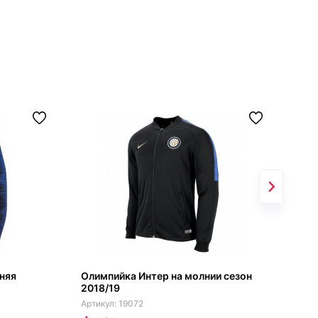
няя
Олимпийка Интер на молнии сезон
Оли
2018/19
сал
19072