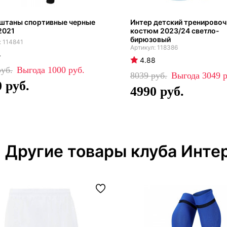
 штаны спортивные черные
Интер детский тренирово
2021
костюм 2023/24 светло-
бирюзовый
114841
118386
4
4.88
1000
8039
3049
0
4990
Другие товары клуба Инте