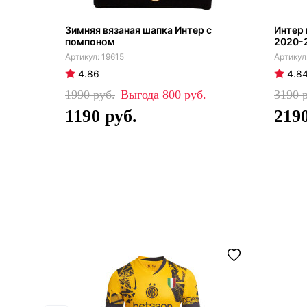
Зимняя вязаная шапка Интер с
Интер
помпоном
2020-
19615
4.86
4.8
1990
800
3190
1190
219