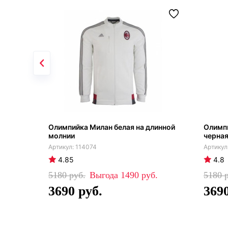
Олимпийка Милан белая на длинной
Олимп
молнии
черная
114074
4.85
4.8
5180
1490
5180
3690
369