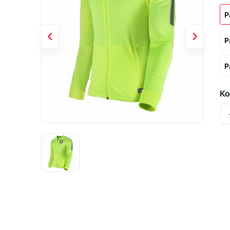
Р
Р
Р
Ко