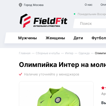
О нас
Опл
Город
Москва
Понедельник-Воскре
Мужчины
Женщины
Дети
Футбол
Главная
Сборные и клубы
Интер
Одежда
Олимпий
Олимпийка Интер на молн
Ар
Вы