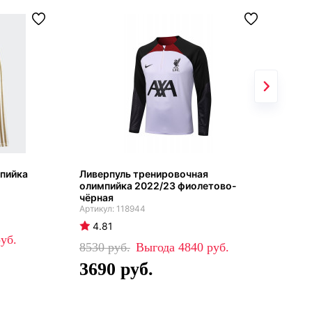
мпийка
Ливерпуль тренировочная
Чер
олимпийка 2022/23 фиолетово-
Бар
чёрная
118944
4
4.81
51
8530
4840
3
3690