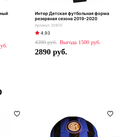
чный
Интер Детская футбольная форма
Гет
резервная сезона 2019-2020
сез
20870
4.93
4
4390
1500
99
2890
6
р