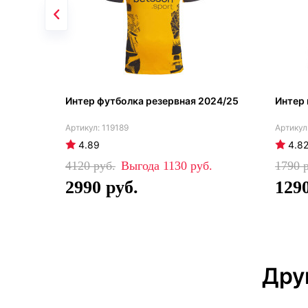
Интер футболка резервная 2024/25
Интер
119189
4.89
4.8
4120
1130
1790
2990
129
Дру