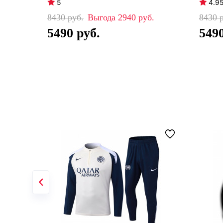
5
4.9
8430
2940
8430
5490
549