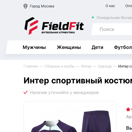
О нас
Опл
Город
Москва
Понедельник-Воскре
Мужчины
Женщины
Дети
Футбол
Главная
Сборные и клубы
Интер
Одежда
Интер 
Интер спортивный костю
Ар
Вы