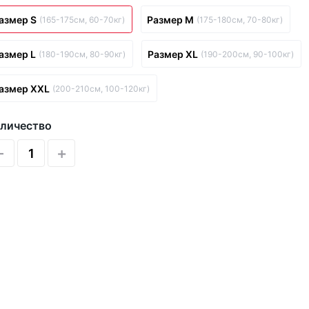
азмер S
Размер M
(165-175см, 60-70кг)
(175-180см, 70-80кг)
азмер L
Размер XL
(180-190см, 80-90кг)
(190-200см, 90-100кг)
азмер XXL
(200-210см, 100-120кг)
личество
-
+