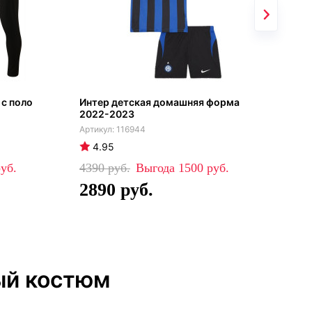
с поло
Интер детская домашняя форма
Зим
2022-2023
пом
116944
4.95
4
4390
1500
19
2890
11
ый костюм