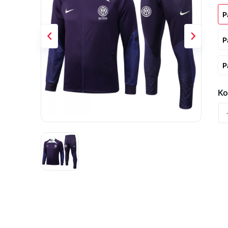
Р
Р
Р
Ко