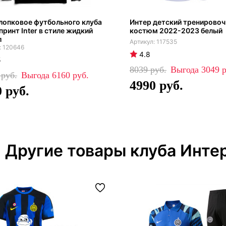
лопковое футбольного клуба
Интер детский тренирово
принт Inter в стиле жидкий
костюм 2022-2023 белый
л
117535
120646
4.8
5
8039
3049
0
6160
4990
0
Другие товары клуба Инте