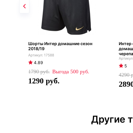
Шорты Интер домашние сезон
Интер 
2018/19
домаш
черепа
17588
4.89
5
1790
500
4290
1290
289
Другие 