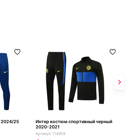
 2024/25
Интер костюм спортивный черный
Инт
2020-2021
син
114909