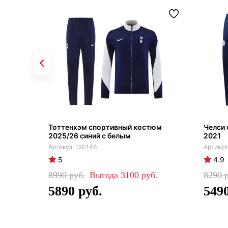
Тоттенхэм спортивный костюм
Челси
2025/26 синий с белым
2021
120146
5
4.9
8990
3100
8290
5890
549