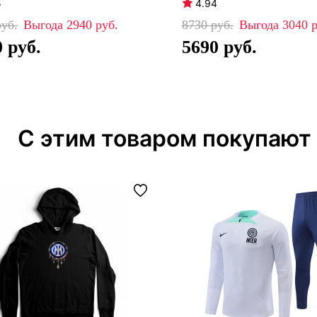
5
4.94
2940
8730
3040
0
5690
С этим товаром покупают