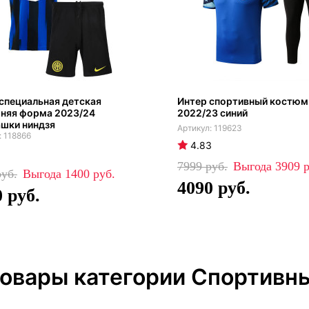
специальная детская
Интер спортивный костюм 
няя форма 2023/24
2022/23 синий
шки ниндзя
119623
118866
4.83
7999
3909
1400
4090
0
товары категории Спортивн