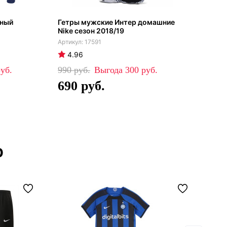
чный
Гетры мужские Интер домашние
Инт
Nike сезон 2018/19
202
17591
4.96
5
990
300
99
690
6
р