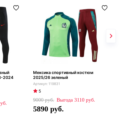
ивный
Мексика спортивный костюм
Ман
3-2024
2025/26 зеленый
кос
мол
119831
кра
5
5
9000
3110
5890
88
5