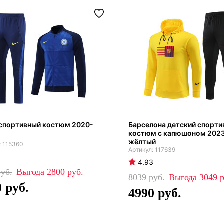
 спортивный костюм 2020-
Барселона детский спорт
костюм с капюшоном 202
жёлтый
115360
117639
4.93
2800
8039
3049
0
4990