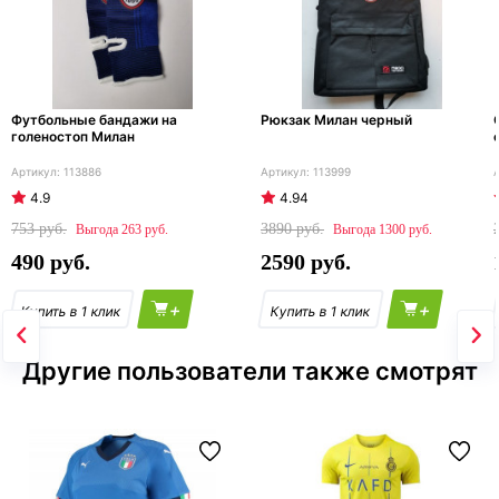
Футбольные бандажи на
Рюкзак Милан черный
голеностоп Милан
113886
113999
4.9
4.94
753
3890
263
1300
490
2590
+
+
Другие пользователи также смотрят