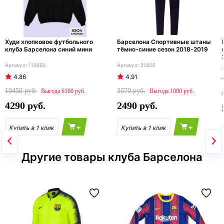
Худи хлопковое футбольного
Барселона Спортивные штаны
клуба Барселона синий мини
тёмно-синие сезон 2018-2019
119693
20602
4.86
4.91
10450
3570
6160
1080
4290
2490
+
+
Другие товары клуба Барселона