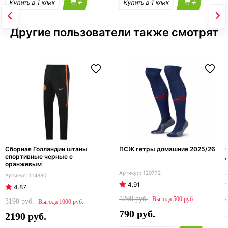
+
+
Другие пользователи также смотрят
Сборная Голландии штаны
ПСЖ гетры домашние 2025/26
спортивные черные с
оранжевым
120772
114880
4.91
4.87
1290
500
3190
1000
790
2190