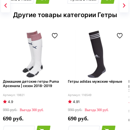
Другие товары категории Гетры
Домашние детские гетры Puma
Гетры adidas мужские чёрные
Арсенала | сезон 2018-2019
19821
116549
4.9
4.91
990
990
300
300
690
690