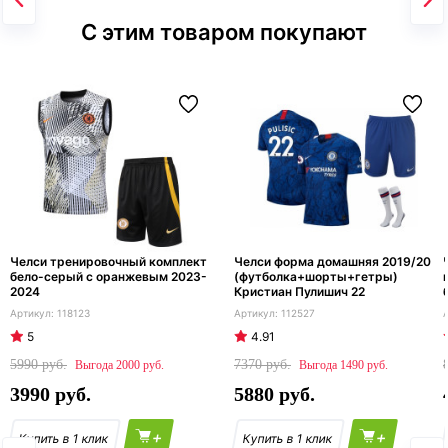
С этим товаром покупают
Челси тренировочный комплект
Челси форма домашняя 2019/20
бело-серый с оранжевым 2023-
(футболка+шорты+гетры)
2024
Кристиан Пулишич 22
118123
112527
5
4.91
5990
7370
2000
1490
3990
5880
+
+