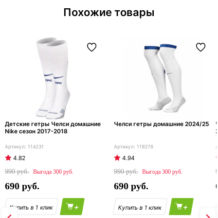
Похожие товары
Детские гетры Челси домашние
Челси гетры домашние 2024/25
Nike сезон 2017-2018
114231
119276
4.82
4.94
990
990
300
300
690
690
+
+