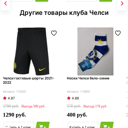
Другие товары клуба Челси
Челси гостевые шорты 2021-
Носки Челси бело-синие
2022
115520
113855
4.87
4.88
1790
578
500
178
1290
400
+
+