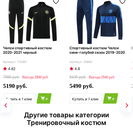
Челси спортивный костюм
Спортивный костюм Челси
2020-2021 черный
сине-голубой сезон 2019-2020
115367
20862
4.82
4.8
7990
8430
2800
2940
5190
5490
+
+
Другие товары категории
Тренировочный костюм