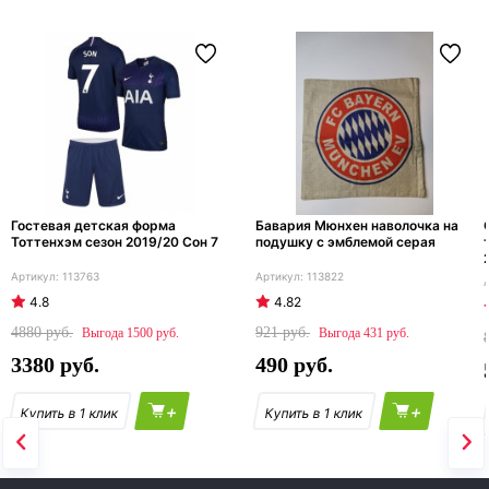
Гостевая детская форма
Бавария Мюнхен наволочка на
Тоттенхэм сезон 2019/20 Сон 7
подушку с эмблемой серая
113763
113822
4.8
4.82
4880
921
1500
431
3380
490
+
+