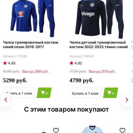
Челси тренировочный костюм
Челси детский тренировочный
синий сезон 2016-2017
костюм 2022-2023 тёмно-синий
113283
116503
4.85
4.92
8190
7729
2900
2939
5290
4790
+
+
С этим товаром покупают