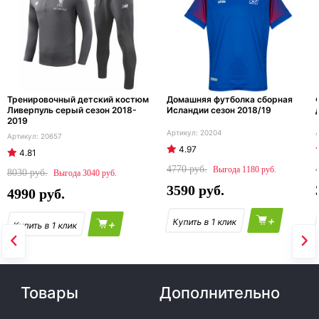
Тренировочный детский костюм
Домашняя футболка сборная
Ливерпуль серый сезон 2018-
Исландии сезон 2018/19
2019
20204
20657
4.97
4.81
4770
1180
8030
3040
3590
4990
+
+
Товары
Дополнительно