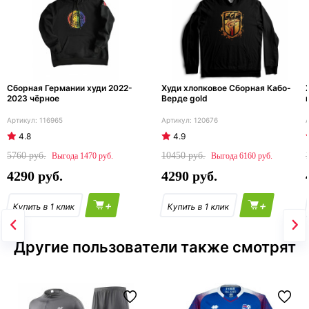
Сборная Германии худи 2022-
Худи хлопковое Сборная Кабо-
2023 чёрное
Верде gold
116965
120676
4.8
4.9
5760
10450
1470
6160
4290
4290
+
+
Другие пользователи также смотрят