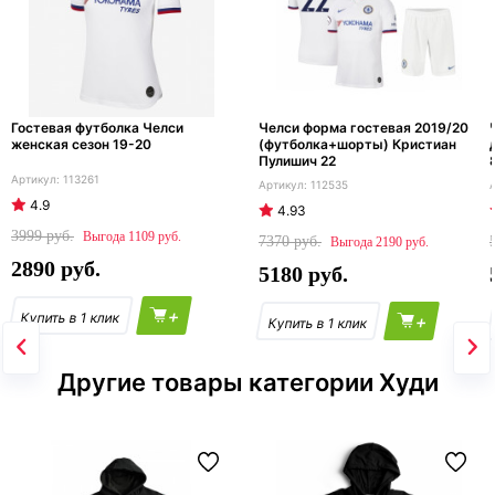
Гостевая футболка Челси
Челси форма гостевая 2019/20
женская сезон 19-20
(футболка+шорты) Кристиан
Пулишич 22
113261
112535
4.9
4.93
3999
1109
7370
2190
2890
5180
+
+
Другие товары категории Худи