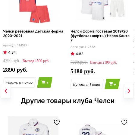
Челси резервная детская форма
Челси форма гостевая 2019/20
2020-2021
(футболка+шорты) Нголо Канте
7
114577
112532
4.84
4.82
4390
1500
7370
2190
2890
5180
+
+
Другие товары клуба Челси