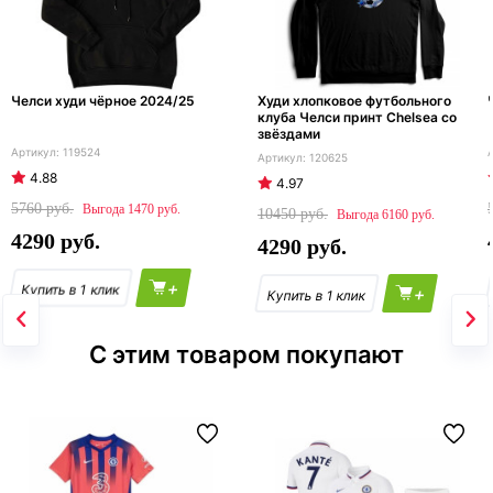
Челси худи чёрное 2024/25
Худи хлопковое футбольного
клуба Челси принт Chelsea со
звёздами
119524
120625
4.88
4.97
5760
1470
10450
6160
4290
4290
+
+
С этим товаром покупают