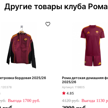
Другие товары клуба Рома
етровка бордовая 2025/26
Рома детская домашняя ф
2025/26
120378
119805
8
4.85
1700
4120
1130