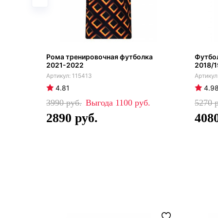
Рома тренировочная футболка
Футбо
2021-2022
2018/1
115413
4.81
4.9
3990
1100
5270
2890
408