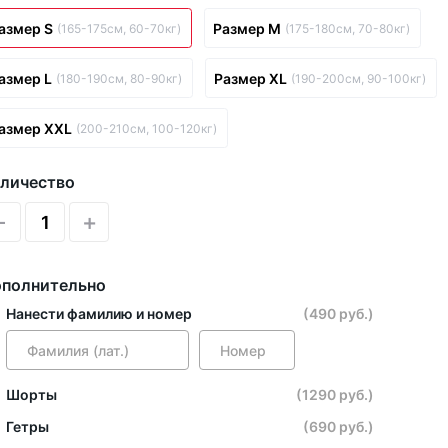
азмер S
Размер M
(165-175см, 60-70кг)
(175-180см, 70-80кг)
азмер L
Размер XL
(180-190см, 80-90кг)
(190-200см, 90-100кг)
азмер XXL
(200-210см, 100-120кг)
личество
-
+
полнительно
Нанести фамилию и номер
(490 руб.)
Шорты
(1290 руб.)
Гетры
(690 руб.)