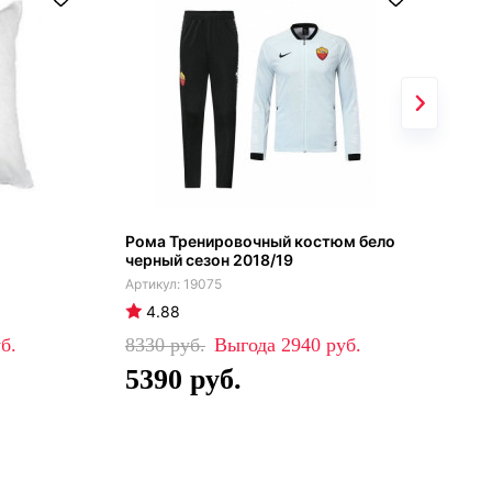
Рома Тренировочный костюм бело
Теп
черный сезон 2018/19
19075
4.88
4
8330
2940
19
5390
11