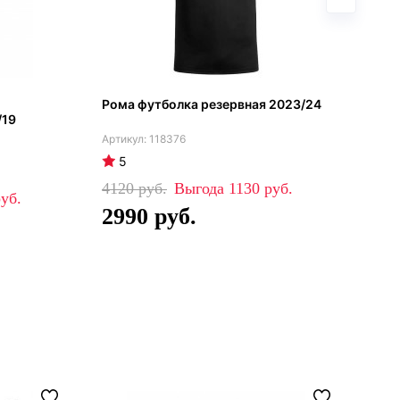
Рома футболка резервная 2023/24
Ром
/19
118376
5
4
4120
1130
42
2990
2