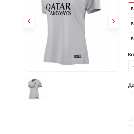
Р
Р
Р
Ко
До