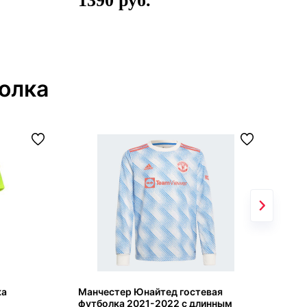
1390
4
олка
ка
Манчестер Юнайтед гостевая
Чел
футболка 2021-2022 с длинным
202