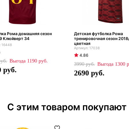
лка Рома домашняя сезон
Детская футболка Рома
9 Клюйверт 34
тренировочная сезон 2018
цветная
16448
17038
8
4.86
1190
3990
1300
0
2690
С этим товаром покупают