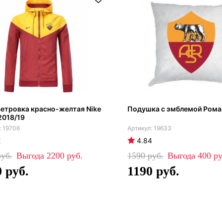
етровка красно-желтая Nike
Подушка с эмблемой Рома
2018/19
19706
19633
2
4.84
2200
1590
400
0
1190