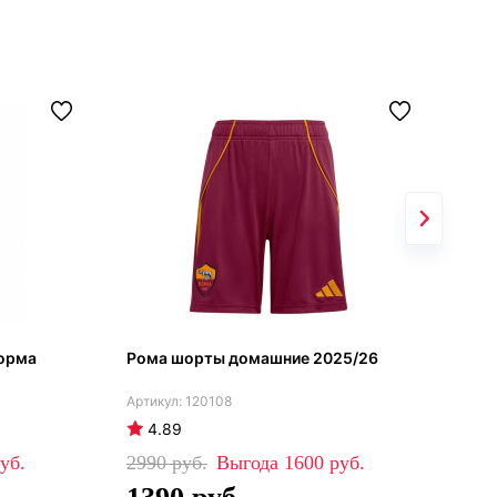
орма
Рома шорты домашние 2025/26
Фут
Дже
120108
4.89
4
2990
1600
60