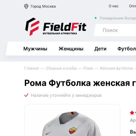
О нас
Опл
Город
Москва
Понедельник-Воскре
Мужчины
Женщины
Дети
Футбол
Главная
Сборные и клубы
Рома
Женские футболки
Рома Футболка женская г
Ар
Вы