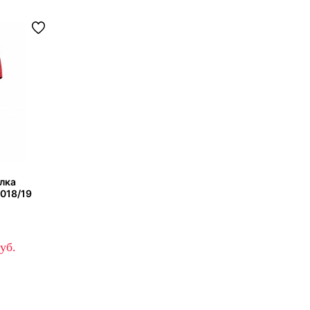
олка
018/19