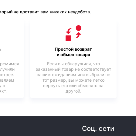
орый не доставит вам никаких неудобств.
а
Простой возврат
и обмен товара
тремимся
Если вы обнаружили, что
олучили
заказанный товар не соответствует
ыстрее.
вашим ожиданиям или выбрали не
авляем
тот размер, вы можете легко
у в
вернуть его или обменять на
х*.
другой.
Соц. сети