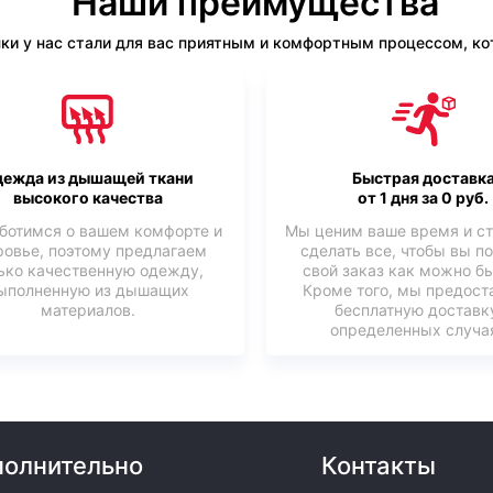
Наши преимущества
ки у нас стали для вас приятным и комфортным процессом, кот
ежда из дышащей ткани
Быстрая доставк
высокого качества
от 1 дня за 0 руб.
ботимся о вашем комфорте и
Мы ценим ваше время и с
ровье, поэтому предлагаем
сделать все, чтобы вы п
ько качественную одежду,
свой заказ как можно б
ыполненную из дышащих
Кроме того, мы предост
материалов.
бесплатную доставк
определенных случая
олнительно
Контакты