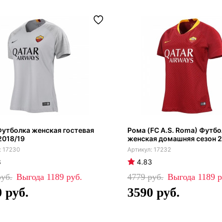
утболка женская гостевая
Рома (FC A.S. Roma) Футб
2018/19
женская домашняя сезон 2
17230
17232
3
4.83
1189
4779
1189
0
3590