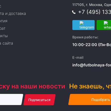
117105, г. Москва, Оде
с
+7 (495) 13
та и доставка
нтия
рат
акты
Время работы:
а сайта
10:00-22:00 (Пн-Вс
E-mail
info@futbolnaya-form
ску на наши новости
Не знаешь, ч
Подобрать
Подписаться