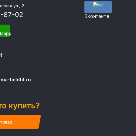
сская ул., 2
3-87-02
Вконтакте
)
a-fieldfit.ru
то купить?
 товар