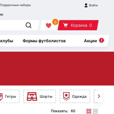
Подарочные наборы
Войти
0
Корзина
0
 клубы
Формы футболистов
Акции
Гетры
Шорты
Одежда
Ак
Показать: