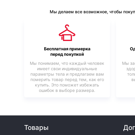
Мы делаем все возможное, чтобы покуп
Бесплатная примерка
Од
перед покупкой
Мы понимаем, что каждый человек
Мы за
имеет свои индивидуальные
здо
параметры тела и предлагаем вам
тол
померить товар перед тем, как его
в
купить. Это поможет избежать
ошибок в выборе размера.
Товары
Доп