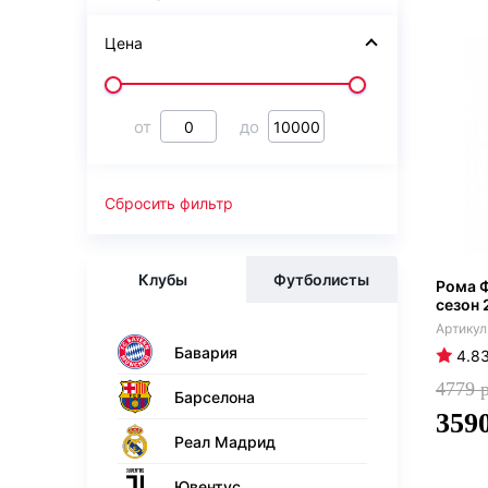
Цена
от
до
Сбросить фильтр
Клубы
Футболисты
Рома Ф
сезон 
Бавария
4.8
4779
Барселона
359
Реал Мадрид
Ювентус