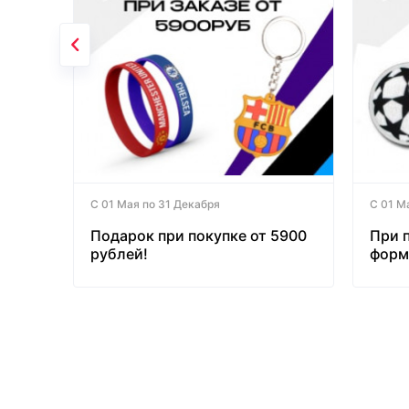
С 01 Мая по 31 Декабря
С 01 М
Подарок при покупке от 5900
При 
рублей!
форм
бесп