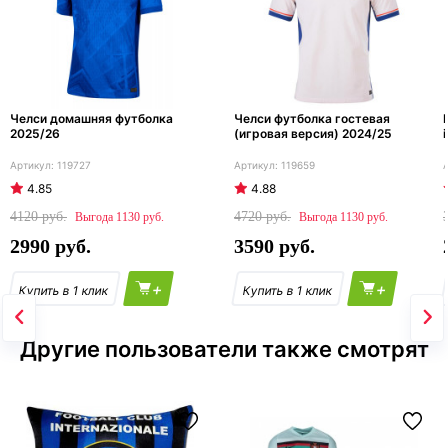
Челси домашняя футболка
Челси футболка гостевая
2025/26
(игровая версия) 2024/25
119727
119659
4.85
4.88
4120
4720
1130
1130
2990
3590
+
+
Другие пользователи также смотрят