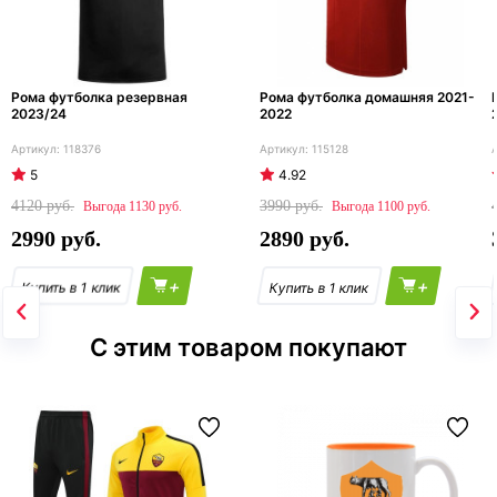
Рома футболка резервная
Рома футболка домашняя 2021-
2023/24
2022
118376
115128
5
4.92
4120
3990
1130
1100
2990
2890
+
+
С этим товаром покупают