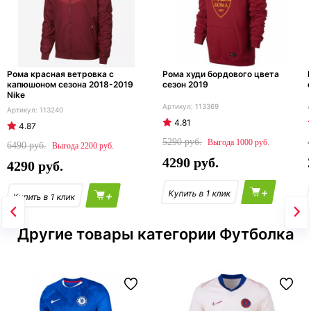
Рома красная ветровка с
Рома худи бордового цвета
капюшоном сезона 2018-2019
сезон 2019
Nike
113369
113240
4.81
4.87
5290
1000
6490
2200
4290
4290
+
+
Другие товары категории Футболка