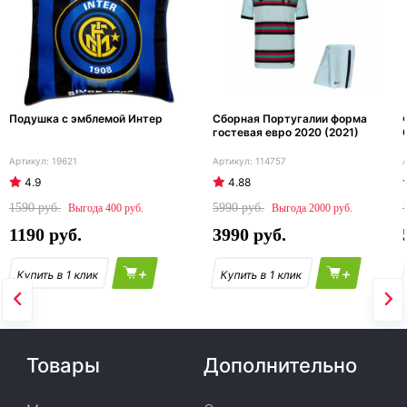
Подушка с эмблемой Интер
Сборная Португалии форма
гостевая евро 2020 (2021)
19621
114757
4.9
4.88
1590
5990
400
2000
1190
3990
+
+
Товары
Дополнительно