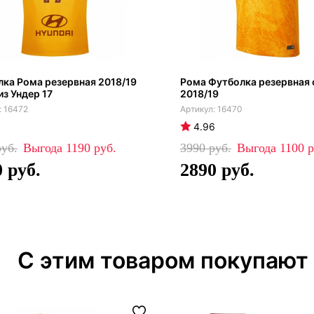
ка Рома резервная 2018/19
Рома Футболка резервная 
з Ундер 17
2018/19
16472
16470
4.96
1190
3990
1100
0
2890
С этим товаром покупают