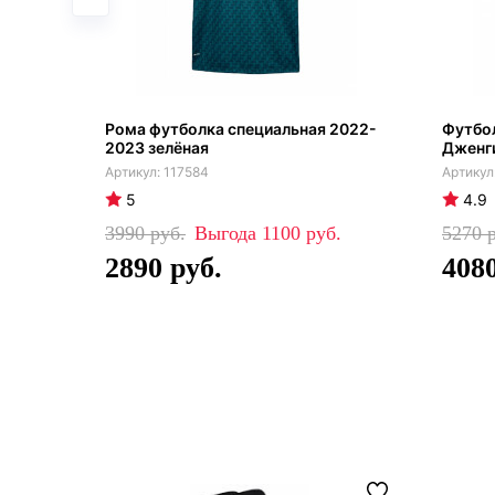
Рома футболка специальная 2022-
Футбол
2023 зелёная
Дженги
117584
5
4.9
3990
1100
5270
2890
408