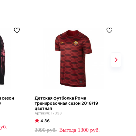
 сезон
Детская футболка Рома
Тре
м
тренировочная сезон 2018/19
кор
цветная
17038
4
4.86
35
3990
1300