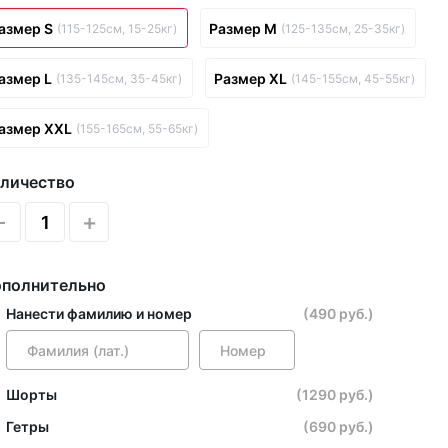
азмер S
Размер M
(115-125см, 15-25кг)
(125-135см, 25-35кг)
азмер L
Размер XL
(135-145см, 35-45кг)
(145-155см, 45-55кг)
азмер XXL
(155-165см, 55-65кг)
личество
-
+
полнительно
Нанести фамилию и номер
(490 руб.)
Шорты
(1290 руб.)
Гетры
(690 руб.)