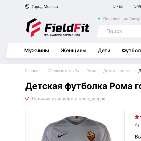
О нас
Опл
Город
Москва
Понедельник-Воскре
Мужчины
Женщины
Дети
Футбол
Главная
Сборные и клубы
Рома
Детская форма
Д
Детская футболка Рома г
Ар
Вы