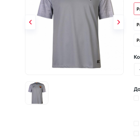
Р
Р
Р
Ко
До