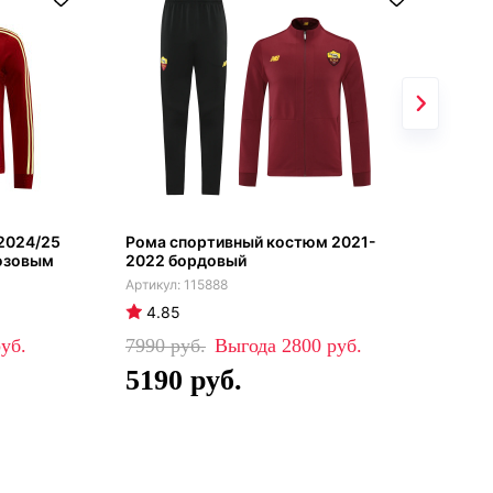
2024/25
Рома спортивный костюм 2021-
Гет
юзовым
2022 бордовый
гос
115888
4.85
4
7990
2800
99
5190
6