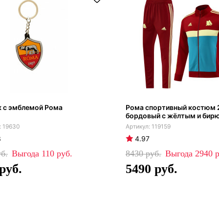
 с эмблемой Рома
Рома спортивный костюм 
бордовый с жёлтым и бир
19630
119159
3
4.97
110
8430
2940
5490