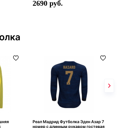
2
2690
олка
шняя
Реал Мадрид Футболка Эден Азар 7
Фут
с
номер с длинным рукавом гостевая
Пов