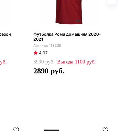
сезон
Футболка Рома домашняя 2020-
Дет
2021
сез
113329
4.97
4
3990
1100
48
2890
3