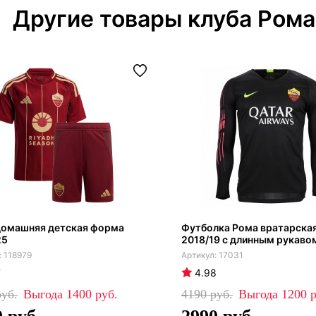
Другие товары клуба Рома
домашняя детская форма
Футболка Рома вратарская
25
2018/19 с длинным рукаво
118979
17031
7
4.98
1400
4190
1200