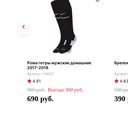
Рома гетры мужские домашние
Брелок
2017-2018
116427
4.81
4.8
990
300
500
690
390