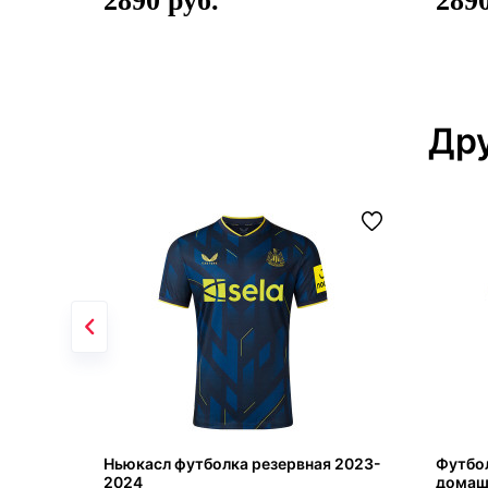
2890
289
Дру
Ньюкасл футболка резервная 2023-
Футбо
2024
домашн