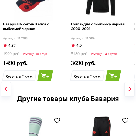
Бавария Мюнхен Кепка с
Голландия олимпийка черная
эмблемой черная
2020-2021
114295
114654
4.87
4.9
1999
5180
509
1490
1490
3690
+
+
Другие товары клуба Бавария