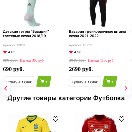
Детские гетры "Бавария"
Бавария тренировочные штаны
гостевые сезон 2018/19
сезон 2021-2022
19831
116674
4.85
4.96
990
3840
300
1150
690
2690
+
+
Другие товары категории Футболка