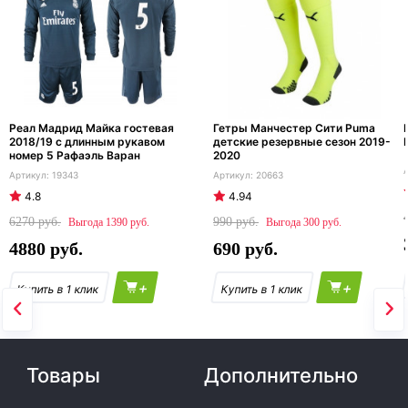
Реал Мадрид Майка гостевая
Гетры Манчестер Сити Puma
2018/19 с длинным рукавом
детские резервные сезон 2019-
номер 5 Рафаэль Варан
2020
19343
20663
4.8
4.94
6270
990
1390
300
4880
690
+
+
Товары
Дополнительно