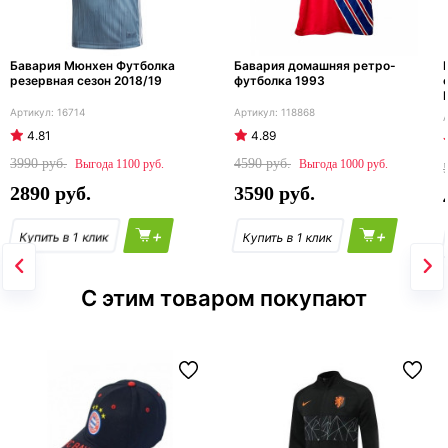
Бавария Мюнхен Футболка
Бавария домашняя ретро-
резервная сезон 2018/19
футболка 1993
16714
118868
4.81
4.89
3990
4590
1100
1000
2890
3590
+
+
С этим товаром покупают