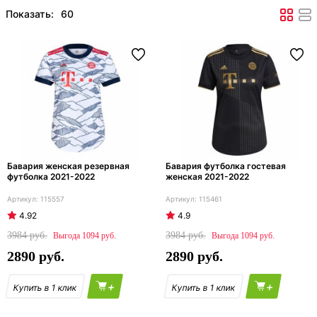
Показать:
Бавария женская резервная
Бавария футболка гостевая
футболка 2021-2022
женская 2021-2022
115557
115461
4.92
4.9
3984
3984
1094
1094
2890
2890
+
+