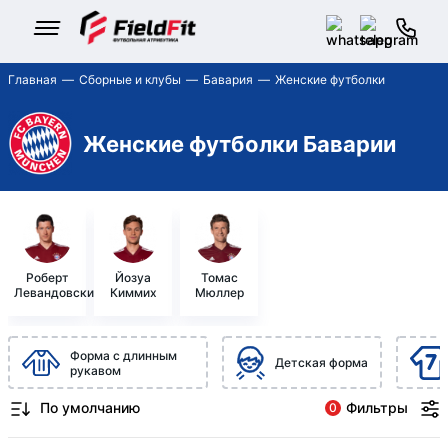
Главная
Сборные и клубы
Бавария
Женские футболки
Женские футболки Баварии
Роберт
Йозуа
Томас
Левандовский
Киммих
Мюллер
Форма с длинным
Детская форма
рукавом
Фильтры
0