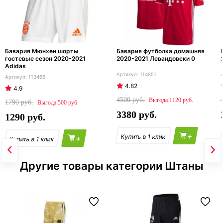
Бавария Мюнхен шорты
Бавария футболка домашняя
гостевые сезон 2020-2021
2020-2021 Левандовски 0
Adidas
114851
113466
4.82
4.9
4500
1120
1790
500
3380
1290
+
+
Другие товары категории Штаны