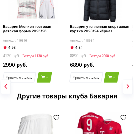
Бавария Мюнхен гостевая
Бавария утепленная спортивная
детская форма 2025/26
куртка 2023/24 чёрная
119816
118684
4.93
4.84
4120
8890
1130
2000
2990
6890
+
+
Другие товары клуба Бавария