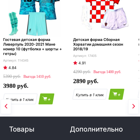
Гостевая детская форма
Детская форма Сборная
Ливерпуль 2020-2021 Мане
Хорватии домашняя сезон
номер 10 (футболка + шорты +
2018/19
гетры)
17405
114345
4.91
4.84
4290
1400
5390
1410
2890
3980
+
+
Товары
Дополнительно