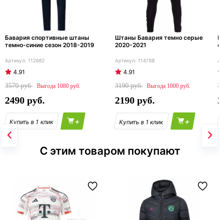
Бавария спортивные штаны
Штаны Бавария темно серые
темно-синие сезон 2018-2019
2020-2021
112682
114788
4.91
4.91
3570
3190
1080
1000
2490
2190
+
+
С этим товаром покупают