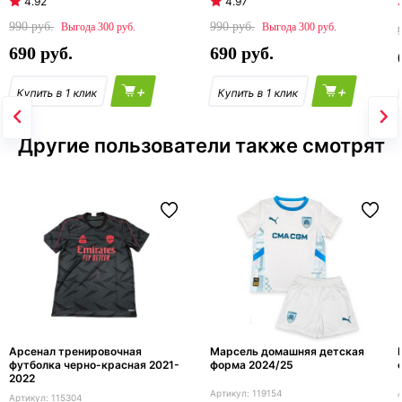
4.92
4.97
990
990
300
300
690
690
+
+
Другие пользователи также смотрят
Арсенал тренировочная
Марсель домашняя детская
футболка черно-красная 2021-
форма 2024/25
2022
119154
115304