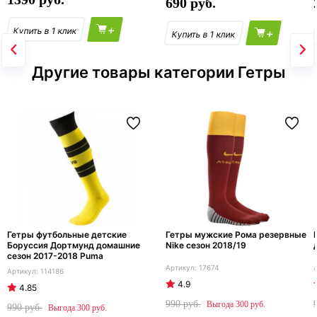
690
+
+
Другие товары категории Гетры
Гетры футбольные детские
Гетры мужские Рома резервные
Боруссия Дортмунд домашние
Nike сезон 2018/19
сезон 2017-2018 Puma
17674
114186
4.9
4.85
990
300
990
300