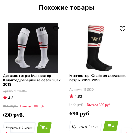
Похожие товары
Детские гетры Манчестер
Манчестер Юнайтед домашние
Юнайтед резервные сезон 2017-
гетры 2021-2022
2018
115530
114184
4.93
4.8
990
300
990
300
690
690
+
+