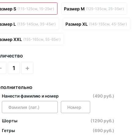
азмер S
Размер M
(115-125см, 15-25кг)
(125-135см, 25-35кг)
азмер L
Размер XL
(135-145см, 35-45кг)
(145-155см, 45-55кг)
азмер XXL
(155-165см, 55-65кг)
личество
-
+
полнительно
Нанести фамилию и номер
(490 руб.)
Шорты
(1290 руб.)
Гетры
(690 руб.)