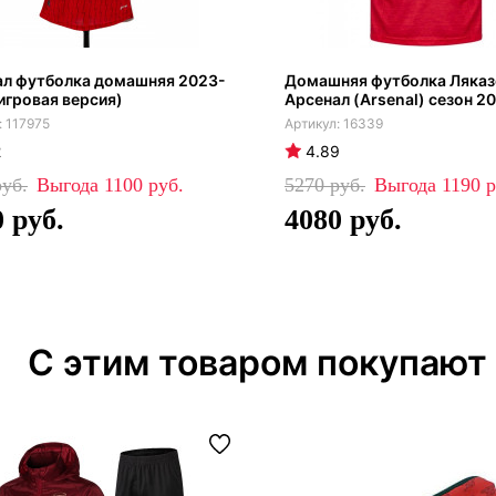
ал футболка домашняя 2023-
Домашняя футболка Ляказ
игровая версия)
Арсенал (Arsenal) сезон 2
117975
16339
2
4.89
1100
5270
1190
0
4080
С этим товаром покупают