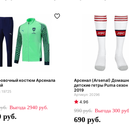
ровочный костюм Арсенала
Арсенал (Arsenal) Домашн
ый
детские гетры Puma сезон
2019
19725
20296
4.96
2940
990
300
0
690