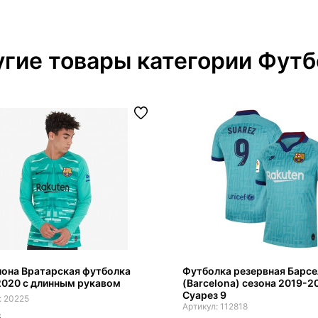
гие товары категории Футб
она Вратарская футболка
Футболка резервная Барс
2020 с длинным рукавом
(Barcelona) сезона 2019-2
Суарез 9
20225
112818
8