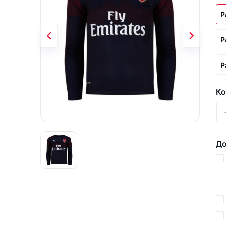
Р
Р
Р
Ко
До