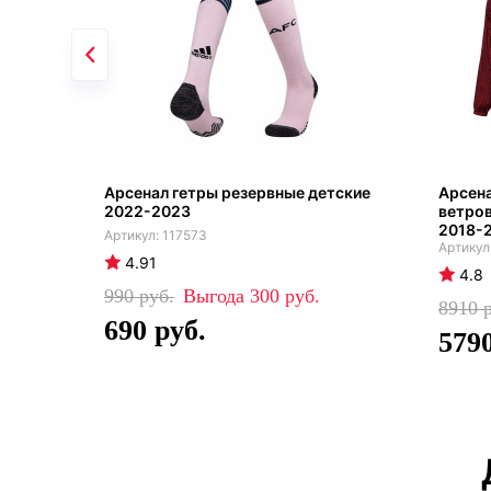
Арсенал гетры резервные детские
Арсен
2022-2023
ветро
2018-
117573
4.91
4.8
990
300
8910
690
579