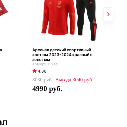
а
Арсенал детский спортивный
Арс
костюм 2023-2024 красный с
202
золотым
118033
4
4.88
35
8030
3040
2
4990
ал