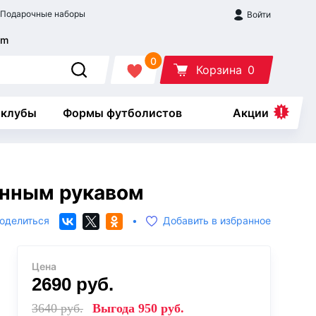
Подарочные наборы
Войти
0
Корзина
0
 клубы
Формы футболистов
Акции
инным рукавом
оделиться
•
Добавить в избранное
Цена
2690
руб.
3640
руб.
Выгода
950
руб.