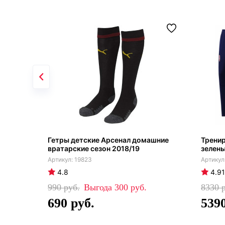
Гетры детские Арсенал домашние
Трени
вратарские сезон 2018/19
зелен
19823
4.8
4.91
990
300
8330
690
539