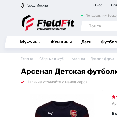
О нас
Опл
Город
Москва
Понедельник-Воскре
Мужчины
Женщины
Дети
Футбол
Главная
Сборные и клубы
Арсенал
Детская форма
Арсенал Детская футболк
Ар
Вы