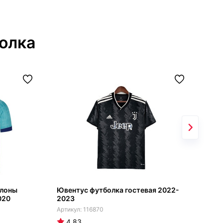
олка
елоны
Ювентус футболка гостевая 2022-
Лив
020
2023
202
116870
4.83
4