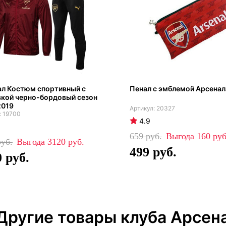
ал Костюм спортивный с
Пенал с эмблемой Арсенал
вкой черно-бордовый сезон
2019
20327
19700
4.9
659
160
3120
499
0
Другие товары клуба Арсен