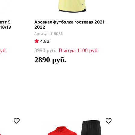
етт 9
Арсенал футболка гостевая 2021-
Дет
018/19
2022
гос
115085
4.83
4
3990
1100
48
2890
3