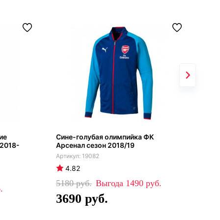
ие
Сине-голубая олимпийка ФК
Арс
 2018-
Арсенал сезон 2018/19
202
19082
4.82
4
5180
1490
42
3690
2