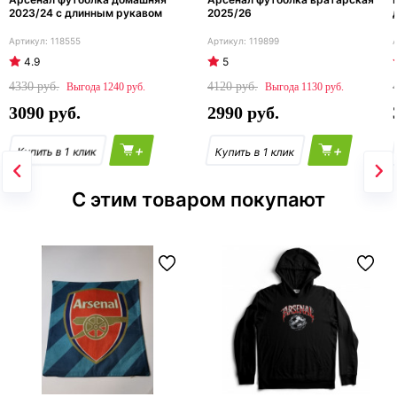
2023/24 с длинным рукавом
2025/26
118555
119899
4.9
5
4330
4120
1240
1130
3090
2990
+
+
С этим товаром покупают