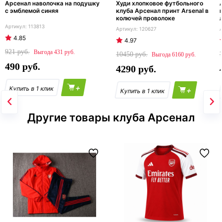
Арсенал наволочка на подушку
Худи хлопковое футбольного
с эмблемой синяя
клуба Арсенал принт Arsenal в
колючей проволоке
113813
120627
4.85
4.97
921
431
10450
6160
490
4290
+
+
Другие товары клуба Арсенал