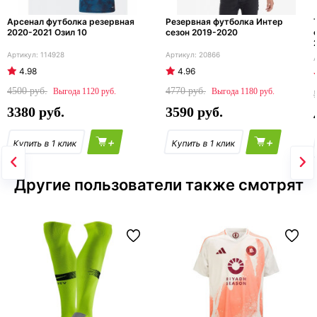
Арсенал футболка резервная
Резервная футболка Интер
2020-2021 Озил 10
сезон 2019-2020
114928
20866
4.98
4.96
4500
4770
1120
1180
3380
3590
+
+
Другие пользователи также смотрят