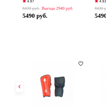
4.87
4.8
8430
2940
8430
5490
549