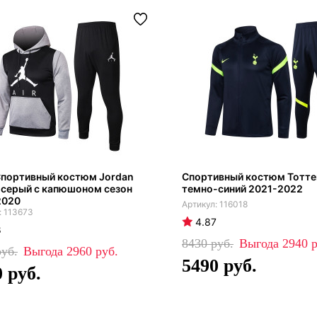
портивный костюм Jordan
Спортивный костюм Тотт
-серый с капюшоном сезон
темно-синий 2021-2022
2020
116018
113673
4.87
8
8430
2940
2960
5490
0