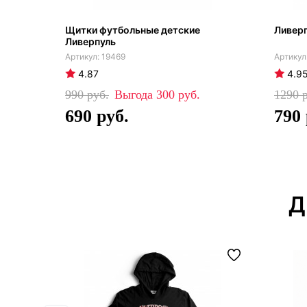
Щитки футбольные детские
Ливерп
Ливерпуль
19469
4.87
4.9
990
300
1290
690
790
Д