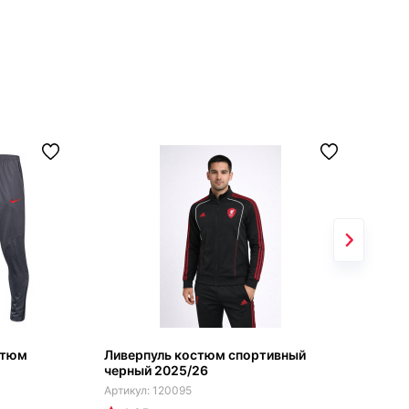
стюм
Ливерпуль костюм спортивный
Лив
черный 2025/26
кос
120095