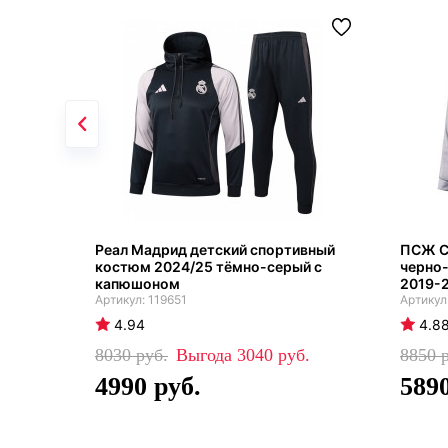
Реал Мадрид детский спортивный
ПСЖ С
костюм 2024/25 тёмно-серый с
черно
капюшоном
2019-
119651
4.94
4.8
8030
3040
8850
4990
589