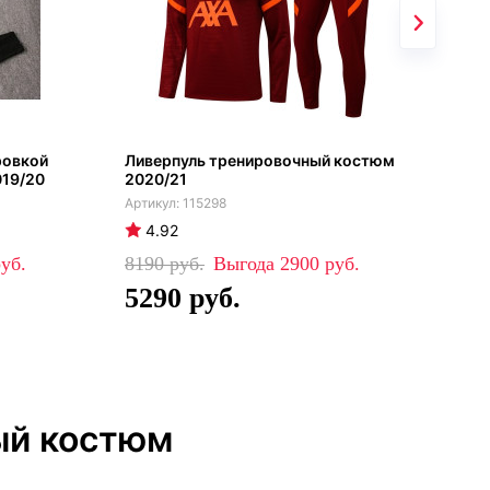
ровкой
Ливерпуль тренировочный костюм
Спо
019/20
2020/21
чер
бел
115298
4.92
4
8190
2900
84
5290
5
ый костюм