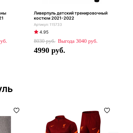
аны
Ливерпуль детский тренировочный
Лив
21
костюм 2021-2022
тис
115733
4.95
4
8030
3040
29
4990
1
уль