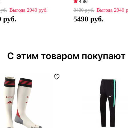
2
4.86
2940
8430
2940
0
5490
С этим товаром покупают