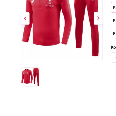
Р
Р
Р
Ко