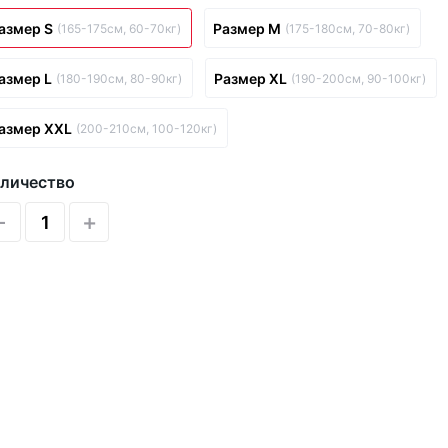
азмер S
Размер M
(165-175см, 60-70кг)
(175-180см, 70-80кг)
азмер L
Размер XL
(180-190см, 80-90кг)
(190-200см, 90-100кг)
азмер XXL
(200-210см, 100-120кг)
личество
-
+