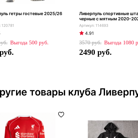
уль гетры гостевые 2025/26
Ливерпуль спортивные шт
черные с мятным 2020-20
120781
114693
5
4.91
500
3570
1080
2490
ругие товары клуба Ливерп