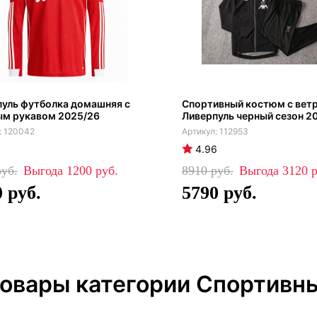
уль футболка домашняя с
Спортивный костюм с вет
ым рукавом 2025/26
Ливерпуль черный сезон 2
120042
112953
4.96
1200
8910
3120
0
5790
товары категории Спортивн