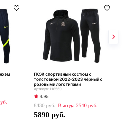
енхэм
ПСЖ спортивный костюм с
Инт
толстовкой 2022-2023 чёрный с
с т
розовыми логотипами
202
118569
4.95
4
8430
2540
88
5890
5