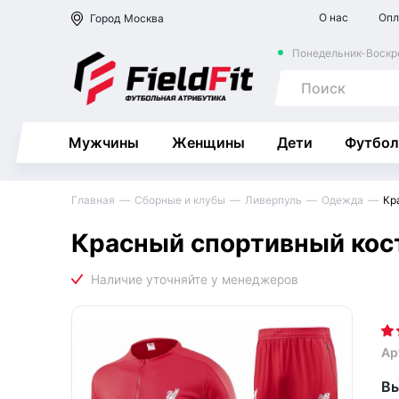
О нас
Опл
Город
Москва
Понедельник-Воскре
Мужчины
Женщины
Дети
Футбол
Главная
Сборные и клубы
Ливерпуль
Одежда
Кр
Красный спортивный кос
Ар
Вы