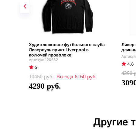
Худи хлопковое футбольного клуба
Ливерп
Ливерпуль принт Liverpool в
длинн
колючей проволоке
120632
4.8
5
4290
10450
6160
309
4290
Другие 