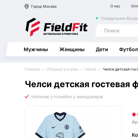
О нас
Опл
Город
Москва
Понедельник-Воскре
Мужчины
Женщины
Дети
Футбол
Главная
Сборные и клубы
Челси
Челси детская гос
Челси детская гостевая 
Ар
Ко