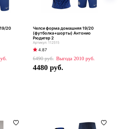
19/20
Челси форма домашняя 19/20
Чел
(футболка+шорты) Антонио
202
Рюдигер 2
112515
4
4.87
43
6490
2010
2
4480