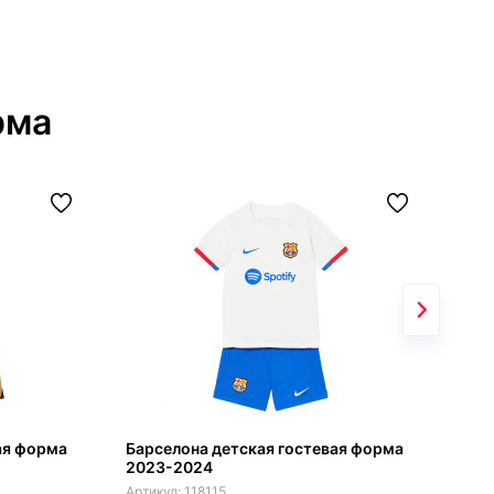
рма
ая форма
Барселона детская гостевая форма
Реа
2023-2024
дом
118115