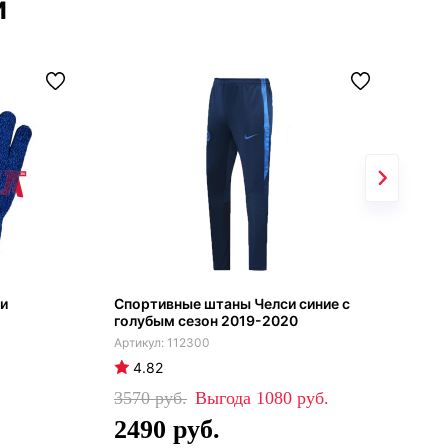
и
си
Спортивные штаны Челси синие с
Чел
голубым сезон 2019-2020
112300
4.82
4
3570
1080
19
2490
11