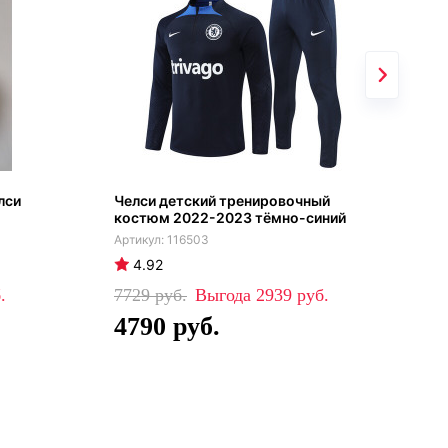
лси
Челси детский тренировочный
Вым
костюм 2022-2023 тёмно-синий
116503
4.92
4
7729
2939
14
4790
7