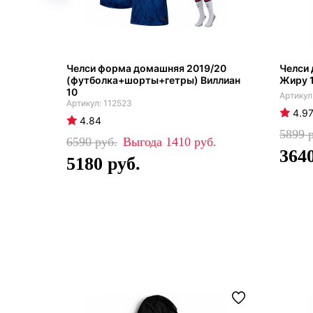
Челси форма домашняя 2019/20
Челси
(футболка+шорты+гетры) Виллиан
Жиру 1
10
112523
4.9
4.84
5899
6590
1410
364
5180