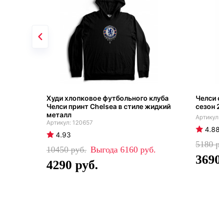
Худи хлопковое футбольного клуба
Челси 
Челси принт Chelsea в стиле жидкий
сезон 
металл
120657
4.8
4.93
5180
10450
6160
369
4290