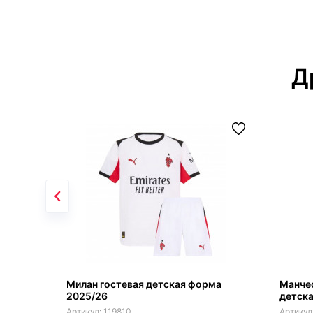
Д
Милан гостевая детская форма
Манче
2025/26
детск
119810