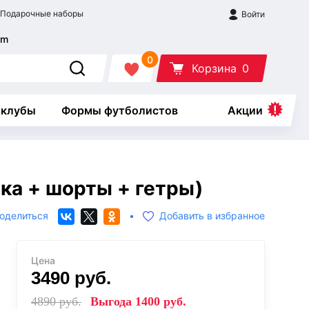
Подарочные наборы
Войти
0
Корзина
0
 клубы
Формы футболистов
Акции
ка + шорты + гетры)
оделиться
•
Добавить в избранное
Цена
3490
руб.
4890
руб.
Выгода
1400
руб.