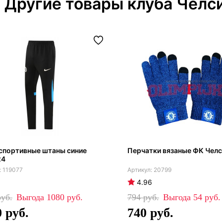
Другие товары клуба Челс
спортивные штаны синие
Перчатки вязаные ФК Чел
24
119077
20799
4.96
1080
794
54
0
740