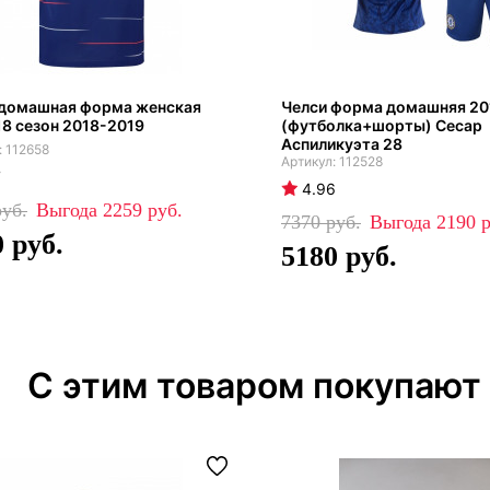
 домашная форма женская
Челси форма домашняя 20
8 сезон 2018-2019
(футболка+шорты) Сесар
Аспиликуэта 28
112658
112528
7
4.96
2259
7370
2190
0
5180
С этим товаром покупают