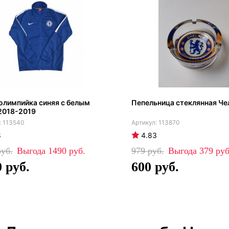
олимпийка синяя с белым
Пепельница стеклянная Че
2018-2019
113540
113870
8
4.83
1490
979
379
0
600