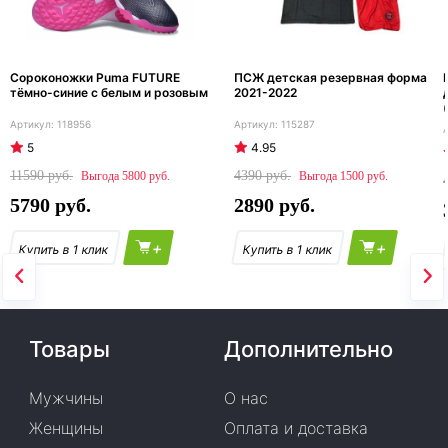
Сороконожки Puma FUTURE
ПСЖ детская резервная форма
тёмно-синие с белым и розовым
2021-2022
118956
115287
5
4.95
11590
4390
5800
1500
5790
2890
+
+
Товары
Дополнительно
Мужчины
О нас
Женщины
Оплата и доставка