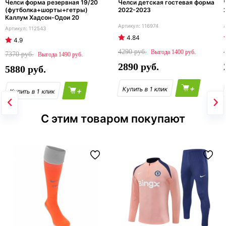
Челси форма резервная 19/20
Челси детская гостевая форма
(футболка+шорты+гетры)
2022-2023
Каллум Хадсон-Одои 20
116974
112543
4.84
4.9
4290
1400
7370
1490
2890
5880
+
+
С этим товаром покупают