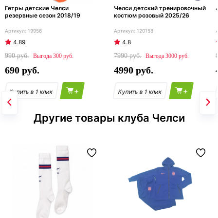
Гетры детские Челси
Челси детский тренировочный
резервные сезон 2018/19
костюм розовый 2025/26
19956
120158
4.89
4.8
990
7990
300
3000
690
4990
+
+
Другие товары клуба Челси