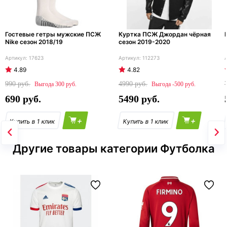
Гостевые гетры мужские ПСЖ
Куртка ПСЖ Джордан чёрная
Nike сезон 2018/19
сезон 2019-2020
17623
112273
4.89
4.82
990
4990
300
-500
690
5490
+
+
Другие товары категории Футболка