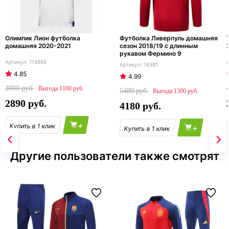
Олимпик Лион футболка
Футболка Ливерпуль домашняя
домашняя 2020-2021
сезон 2018/19 с длинным
рукавом Фермино 9
114968
16381
4.85
4.99
3990
1100
5480
1300
2890
4180
+
+
Другие пользователи также смотрят