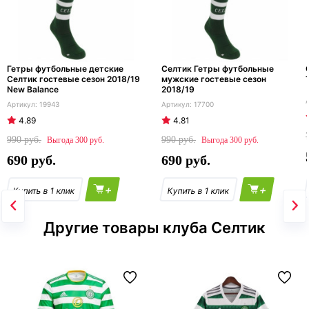
Гетры футбольные детские
Селтик Гетры футбольные
Селтик гостевые сезон 2018/19
мужские гостевые сезон
New Balance
2018/19
19943
17700
4.89
4.81
990
990
300
300
690
690
+
+
Другие товары клуба Селтик