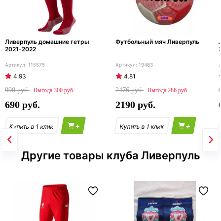
Ливерпуль домашние гетры
Футбольный мяч Ливерпуль
2021-2022
115575
19463
4.93
4.81
990
2476
300
286
690
2190
+
+
Другие товары клуба Ливерпуль