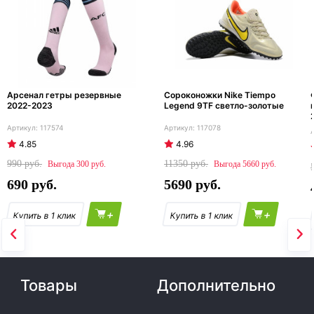
Арсенал гетры резервные
Сороконожки Nike Tiempo
2022-2023
Legend 9TF светло-золотые
117574
117078
4.85
4.96
990
11350
300
5660
690
5690
+
+
Товары
Дополнительно