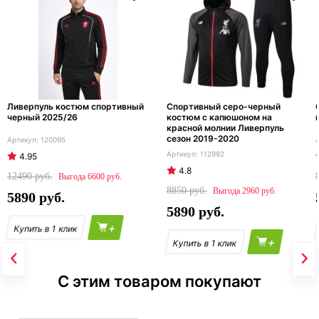
Ливерпуль костюм спортивный
Спортивный серо-черный
черный 2025/26
костюм с капюшоном на
красной молнии Ливерпуль
сезон 2019-2020
120095
112992
4.95
4.8
12490
6600
8850
2960
5890
5890
+
+
С этим товаром покупают