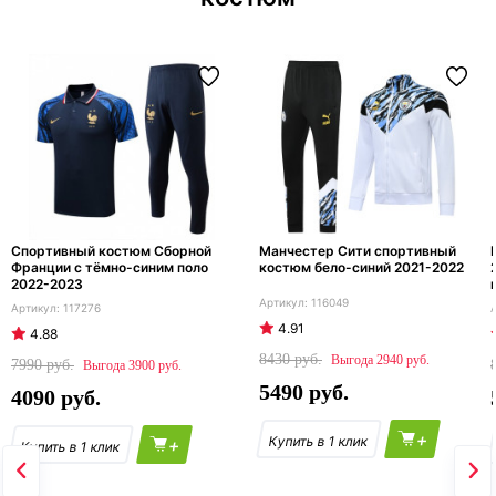
Спортивный костюм Сборной
Манчестер Сити спортивный
Франции с тёмно-синим поло
костюм бело-синий 2021-2022
2022-2023
116049
117276
4.91
4.88
8430
2940
7990
3900
5490
4090
+
+