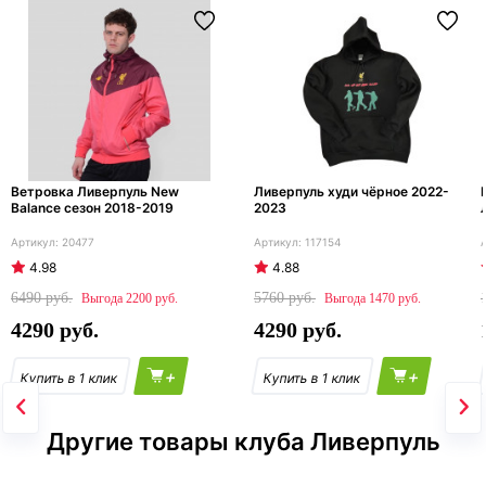
Ветровка Ливерпуль New
Ливерпуль худи чёрное 2022-
Balance сезон 2018-2019
2023
20477
117154
4.98
4.88
6490
5760
2200
1470
4290
4290
+
+
Другие товары клуба Ливерпуль