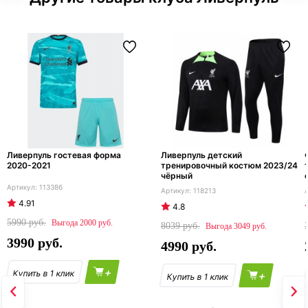
Ливерпуль гостевая форма
Ливерпуль детский
2020-2021
тренировочный костюм 2023/24
чёрный
113386
118213
4.91
4.8
5990
2000
8039
3049
3990
4990
+
+