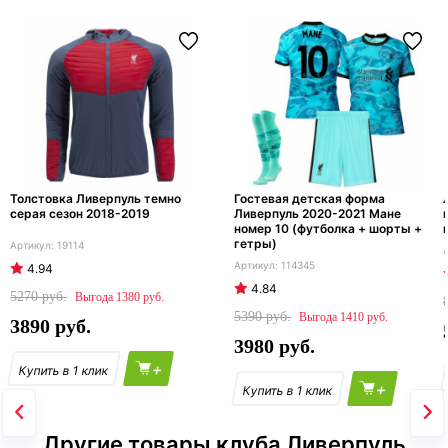
Толстовка Ливерпуль темно
Гостевая детская форма
серая сезон 2018-2019
Ливерпуль 2020-2021 Мане
номер 10 (футболка + шорты +
гетры)
19114
114345
4.94
4.84
5270
1380
5390
1410
3890
3980
+
+
Другие товары клуба Ливерпуль