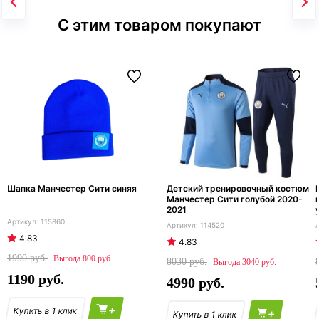
С этим товаром покупают
Шапка Манчестер Сити синяя
Детский тренировочный костюм
Манчестер Сити голубой 2020-
2021
115860
114520
4.83
4.83
1990
800
8030
3040
1190
4990
+
+