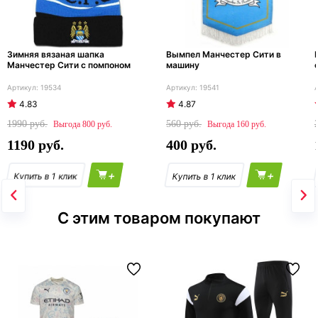
Зимняя вязаная шапка
Вымпел Манчестер Сити в
Манчестер Сити с помпоном
машину
19534
19541
4.83
4.87
1990
560
800
160
1190
400
+
+
С этим товаром покупают