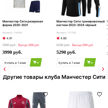
Манчестер Сити резервная
Манчестер Сити тренировочный
форма 2020-2021
костюм 2023-2024 чёрный
114554
117792
4.91
4.86
5990
8190
2000
2900
3990
5290
+
+
Другие товары клуба Манчестер Сити