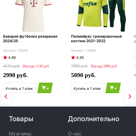
Бавария футболка резервная
Палмейрас тренировочный
2024/25
костюм 2021-2022
119044
115696
4.86
4.95
4120
7890
1130
2800
2990
5090
+
+
Товары
Дополнительно
Мужчины
О нас