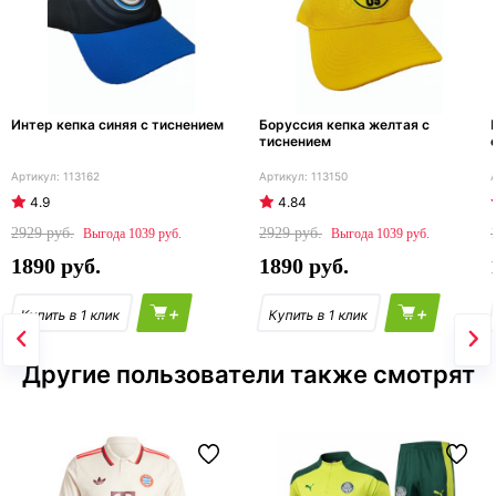
Интер кепка синяя с тиснением
Боруссия кепка желтая с
тиснением
113162
113150
4.9
4.84
2929
2929
1039
1039
1890
1890
+
+
Другие пользователи также смотрят