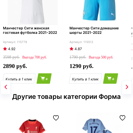
Манчестер Сити женская
Манчестер Сити домашние
гостевая футболка 2021-2022
шорты 2021-2022
115778
115512
4.92
4.87
3598
1790
708
500
2890
1290
+
+
Другие товары категории Форма