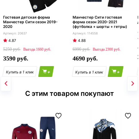
Гостевая детская форма
Манчестер Сити гостевая
Манчестер Сити сезон 2019-
форма сезон 2020-2021
2020
(футболка + шорты + гетры)
20637
114558
4.87
4.88
5250
6990
1660
2300
3590
4690
+
+
С этим товаром покупают