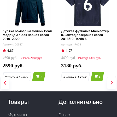
Куртка бомбер на молнии Реал
Детская футболка Манчестер
Мадрид Adidas черная сезон
Юнайтед резервная сезон
2019-2020
2018/19 Погба 6
20587
17024
4.87
4.97
4690
4490
2100
1310
2590
3180
+
+
Товары
Дополнительно
Мужчины
О нас