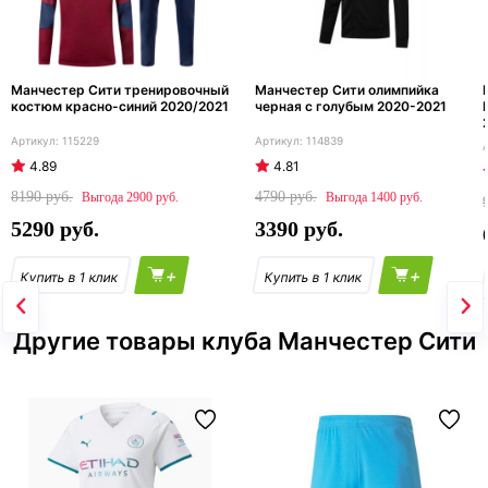
Манчестер Сити тренировочный
Манчестер Сити олимпийка
костюм красно-синий 2020/2021
черная с голубым 2020-2021
115229
114839
4.89
4.81
8190
4790
2900
1400
5290
3390
+
+
Другие товары клуба Манчестер Сити