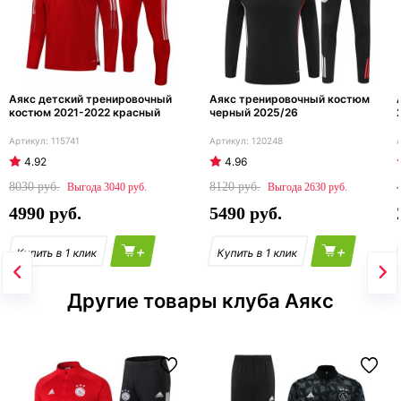
Аякс детский тренировочный
Аякс тренировочный костюм
костюм 2021-2022 красный
черный 2025/26
115741
120248
4.92
4.96
8030
8120
3040
2630
4990
5490
+
+
Другие товары клуба Аякс