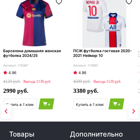
Барселона домашняя женская
ПСЖ футболка гостевая 2020-
футболка 2024/25
2021 Неймар 10
119367
114991
4.96
4.86
4120
4500
1130
1120
2990
3380
+
+
Товары
Дополнительно