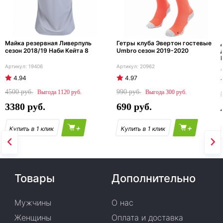
Майка резервная Ливерпуль
Гетры клуба Эвертон гостевые
сезон 2018/19 Наби Кейта 8
Umbro сезон 2019-2020
19406
20962
4.94
4.97
4500
990
1120
300
3380
690
+
+
Товары
Дополнительно
Мужчины
О нас
Женщины
Оплата и доставка