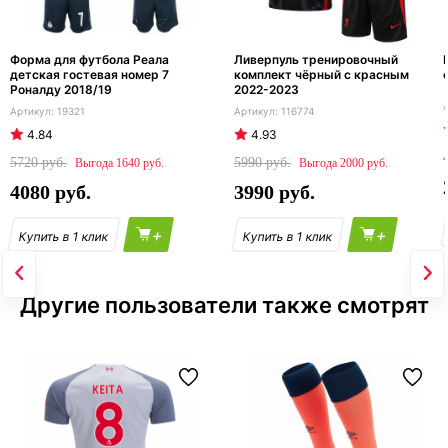
Форма для футбола Реала
Ливерпуль тренировочный
детская гостевая номер 7
комплект чёрный с красным
Роналду 2018/19
2022-2023
19321
116774
4.84
4.93
5720
5990
1640
2000
4080
3990
+
+
Другие пользователи также смотрят