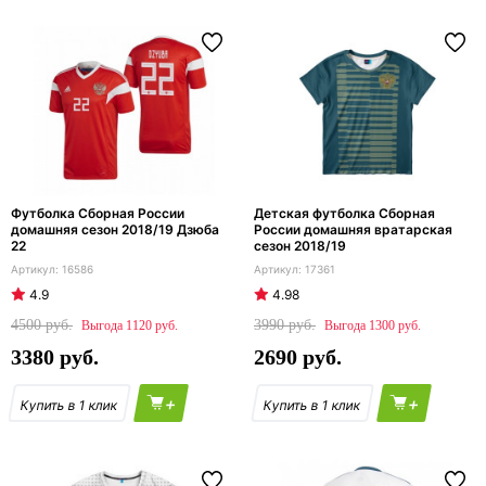
Футболка Сборная России
Детская футболка Сборная
домашняя сезон 2018/19 Дзюба
России домашняя вратарская
22
сезон 2018/19
16586
17361
4.9
4.98
4500
3990
1120
1300
3380
2690
+
+