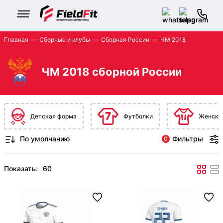
Главная
Сборные и клубы
Сборная России
ЧМ 2018
ЧМ 2018 сборной России
Детская форма
Футболки
Женски
Фильтры
0
Показать: