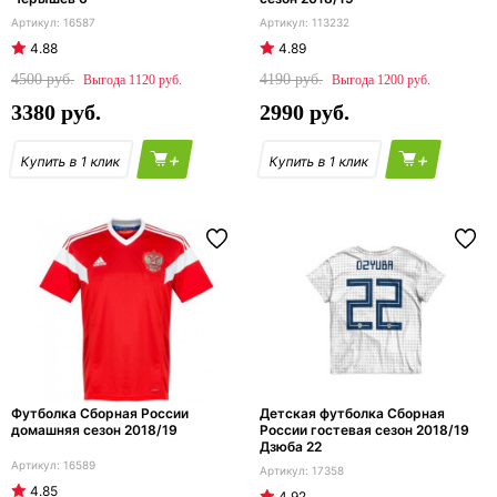
16587
113232
4.88
4.89
4500
4190
1120
1200
3380
2990
+
+
Футболка Сборная России
Детская футболка Сборная
домашняя сезон 2018/19
России гостевая сезон 2018/19
Дзюба 22
16589
17358
4.85
4.92