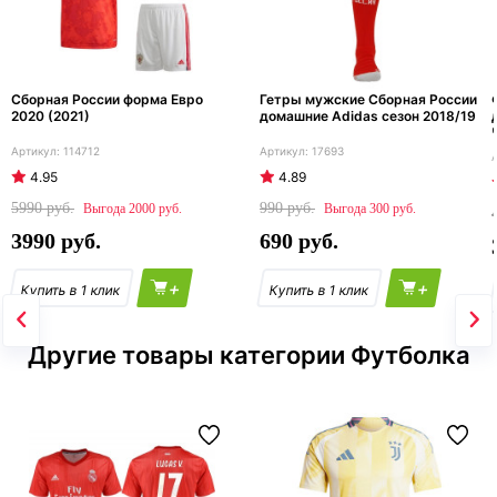
Сборная России форма Евро
Гетры мужские Сборная России
2020 (2021)
домашние Adidas сезон 2018/19
114712
17693
4.95
4.89
5990
990
2000
300
3990
690
+
+
Другие товары категории Футболка