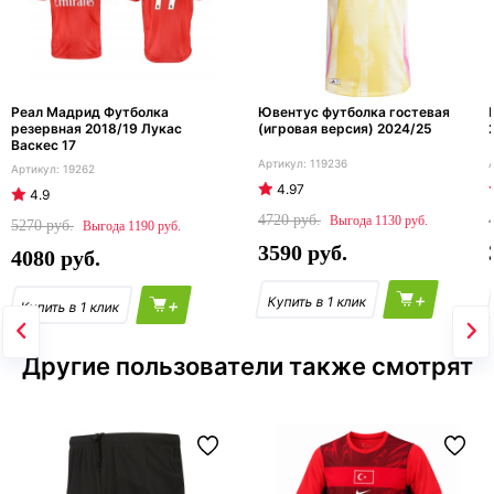
Реал Мадрид Футболка
Ювентус футболка гостевая
резервная 2018/19 Лукас
(игровая версия) 2024/25
Васкес 17
119236
19262
4.97
4.9
4720
1130
5270
1190
3590
4080
+
+
Другие пользователи также смотрят