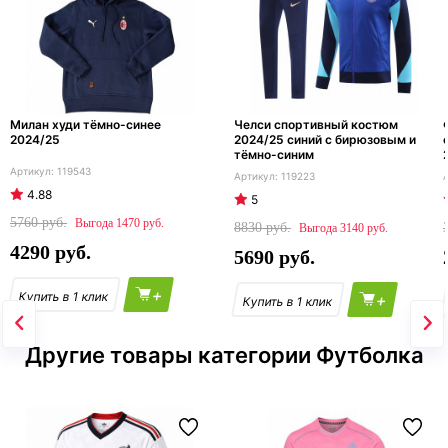
Милан худи тёмно-синее
Челси спортивный костюм
2024/25
2024/25 синий с бирюзовым и
тёмно-синим
119543
119223
4.88
5
5760
1470
8830
3140
4290
5690
+
+
Другие товары категории Футболка