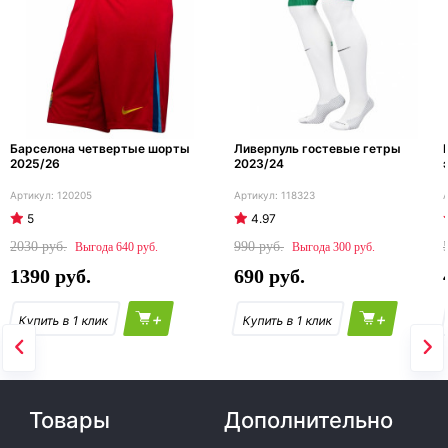
Барселона четвертые шорты
Ливерпуль гостевые гетры
2025/26
2023/24
120205
118323
5
4.97
2030
990
640
300
1390
690
+
+
Товары
Дополнительно