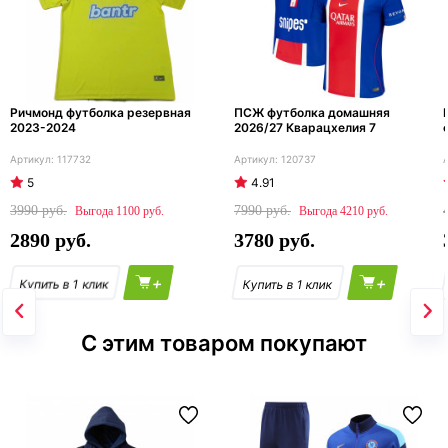
Ричмонд футболка резервная
ПСЖ футболка домашняя
2023-2024
2026/27 Кварацхелия 7
117732
120737
5
4.91
3990
7990
1100
4210
2890
3780
+
+
С этим товаром покупают