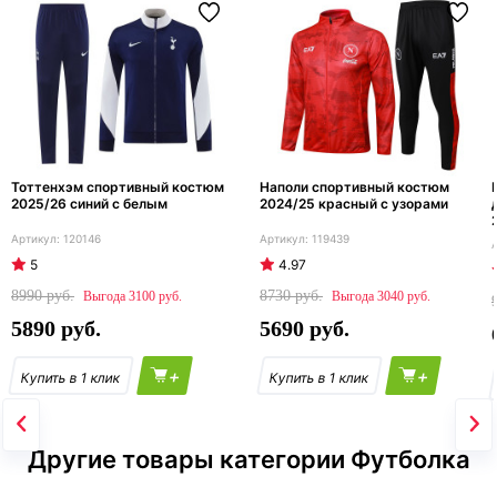
Тоттенхэм спортивный костюм
Наполи спортивный костюм
2025/26 синий с белым
2024/25 красный с узорами
120146
119439
5
4.97
8990
8730
3100
3040
5890
5690
+
+
Другие товары категории Футболка