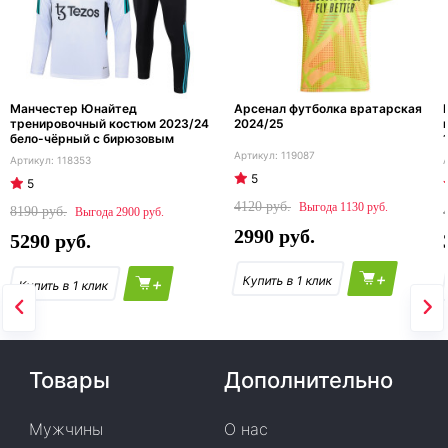
Манчестер Юнайтед
Арсенал футболка вратарская
тренировочный костюм 2023/24
2024/25
бело-чёрный с бирюзовым
119087
118353
5
5
4120
1130
8190
2900
2990
5290
+
+
Товары
Дополнительно
Мужчины
О нас