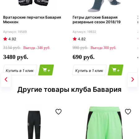
Вратарские перчатки Бавария
Гетры детские Бавария
Мюнхен
резервные сезон 2018/19
19589
19832
4.92
4.82
3134
990
-346
300
3480
690
+
+
Другие товары клуба Бавария