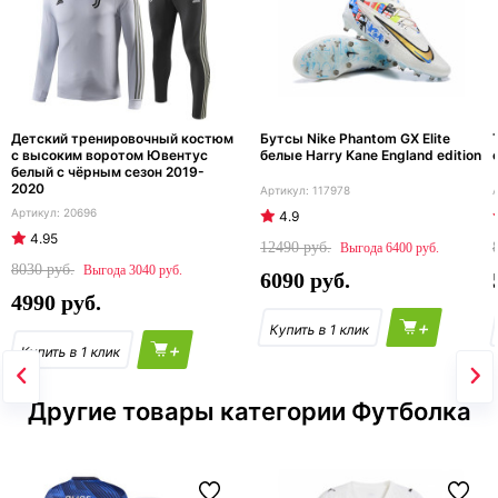
Детский тренировочный костюм
Бутсы Nike Phantom GX Elite
с высоким воротом Ювентус
белые Harry Kane England edition
белый с чёрным сезон 2019-
2020
117978
20696
4.9
4.95
12490
6400
8030
3040
6090
4990
+
+
Другие товары категории Футболка