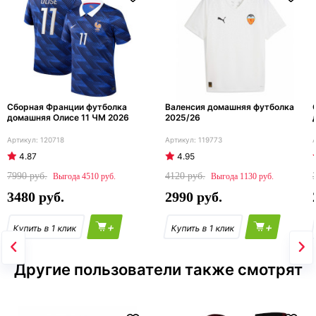
Сборная Франции футболка
Валенсия домашняя футболка
домашняя Олисе 11 ЧМ 2026
2025/26
120718
119773
4.87
4.95
7990
4120
4510
1130
3480
2990
+
+
Другие пользователи также смотрят