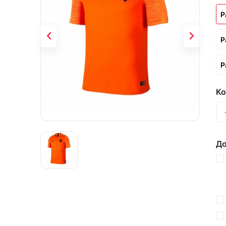
Р
Р
Р
Ко
До