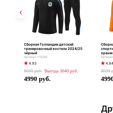
Сборная Голландии детский
Сборна
тренировочный костюм 2024/25
спорт
чёрный
оранж
119265
4.93
4.8
8030
3040
8039
4990
499
Др