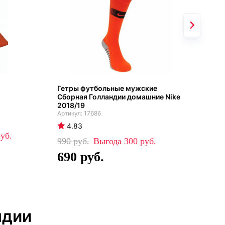
Гетры футбольные мужские
Кос
Сборная Голландии домашние Nike
Гол
2018/19
202
17686
4.83
4
990
300
84
690
5
ндии