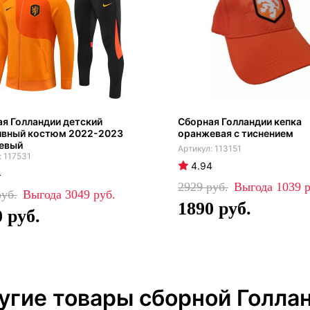
я Голландии детский
Сборная Голландии кепка
ивный костюм 2022-2023
оранжевая с тиснением
евый
113151
117531
4.94
4
2929
1039
3049
1890
0
угие товары сборной Голла