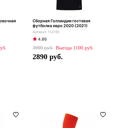
ровочная
Сборная Голландии гостевая
Сбо
футболка евро 2020 (2021)
фут
114765
4.86
4
3990
1100
39
2890
2