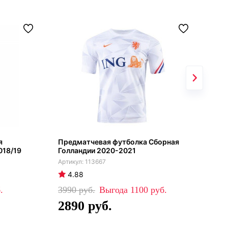
я
Предматчевая футболка Сборная
Гет
018/19
Голландии 2020-2021
Сбо
201
113667
4.88
4
3990
1100
99
2890
6