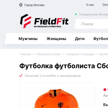
О нас
Опл
Город
Москва
Понедельник-Воскре
Мужчины
Женщины
Дети
Футбол
Главная
Сборные и клубы
Сборная Голландии
Футб
Футболка футболиста Сб
Ар
Вы