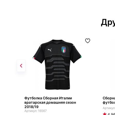
Дру
Футболка Сборная Италии
Сборн
вратарская домашняя сезон
футбо
2018/19
16567
4.9