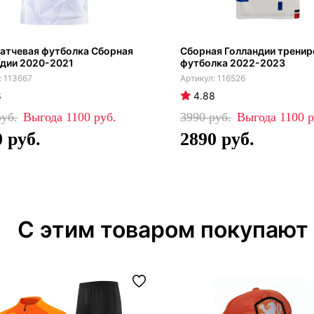
атчевая футболка Сборная
Сборная Голландии трени
ндии 2020-2021
футболка 2022-2023
113667
116526
8
4.88
1100
3990
1100
0
2890
С этим товаром покупают