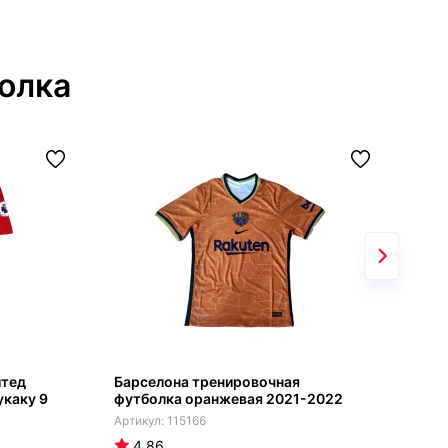
олка
йтед
Барселона тренировочная
Мил
укаку 9
футболка оранжевая 2021-2022
202
115166
4.86
4