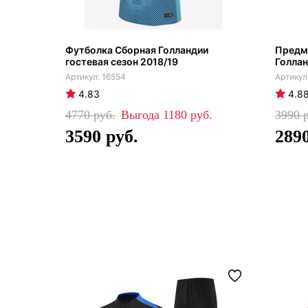
Футболка Сборная Голландии
Предм
гостевая сезон 2018/19
Голла
16554
4.83
4.8
4770
1180
3990
3590
289