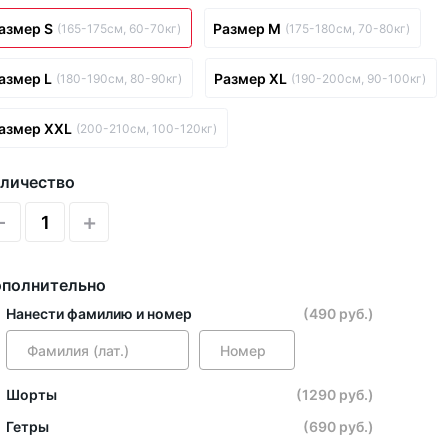
азмер S
Размер M
(165-175см, 60-70кг)
(175-180см, 70-80кг)
азмер L
Размер XL
(180-190см, 80-90кг)
(190-200см, 90-100кг)
азмер XXL
(200-210см, 100-120кг)
личество
-
+
полнительно
Нанести фамилию и номер
(490 руб.)
Шорты
(1290 руб.)
Гетры
(690 руб.)