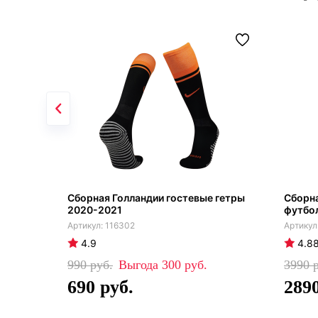
Сборная Голландии гостевые гетры
Сборна
2020-2021
футбо
116302
4.9
4.8
990
300
3990
690
289