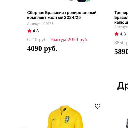
Сборная Бразилии тренировочный
Трени
комплект жёлтый 2024/25
Бразил
капюш
119178
4.8
4.8
6140
2050
8850
4090
589
Др