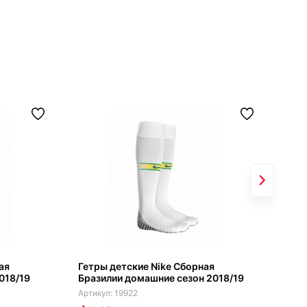
ая
Гетры детские Nike Сборная
Гет
018/19
Бразилии домашние сезон 2018/19
гос
19922