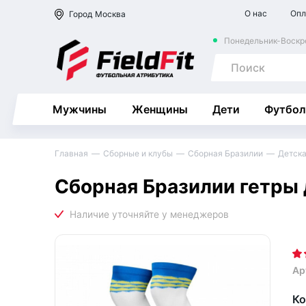
О нас
Опл
Город
Москва
Понедельник-Воскре
Мужчины
Женщины
Дети
Футбол
Главная
Сборные и клубы
Сборная Бразилии
Детск
Сборная Бразилии гетры
Ар
Ко