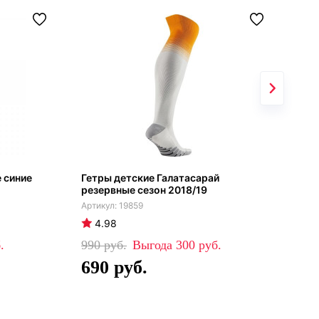
 синие
Гетры детские Галатасарай
Гет
резервные сезон 2018/19
дом
19859
4.98
4
990
300
99
690
6