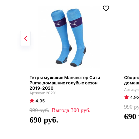
Гетры мужские Манчестер Сити
Сборна
Puma домашние голубые сезон
домаш
2019-2020
20291
4.9
4.95
990
990
300
690
690