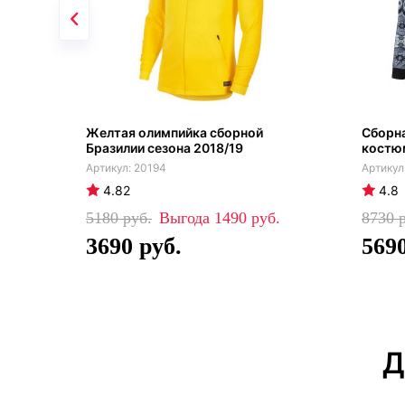
Желтая олимпийка сборной
Сборна
Бразилии сезона 2018/19
костюм
20194
4.82
4.8
5180
1490
8730
3690
569
Д