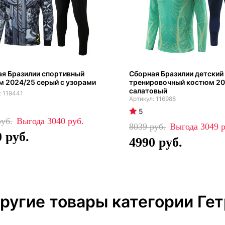
я Бразилии спортивный
Сборная Бразилии детский
 2024/25 серый с узорами
тренировочный костюм 2
салатовый
119441
116988
5
3040
8039
3049
0
4990
ругие товары категории Ге