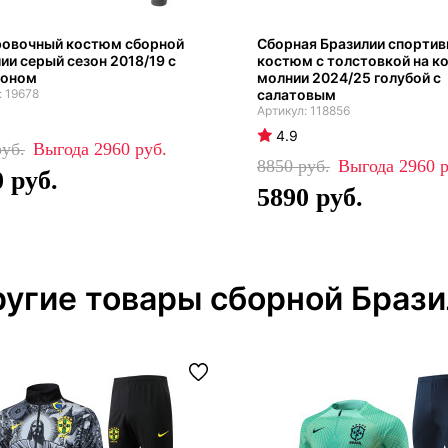
ровочный костюм сборной
Сборная Бразилии спорти
ии серый сезон 2018/19 с
костюм с толстовкой на к
оном
молнии 2024/25 голубой с
19678
салатовым
118856
4.9
2960
8850
2960
0
5890
угие товары сборной Браз