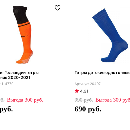
я Голландии гетры
Гетры детские однотонные
ние 2020-2021
114770
20497
2
4.91
300
990
300
690