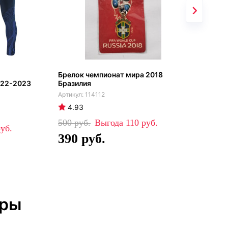
Брелок чемпионат мира 2018
Сбо
022-2023
Бразилия
кос
114112
4.93
4
500
110
81
390
5
тры