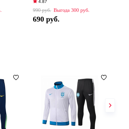
4.87
4
990
300
99
690
6