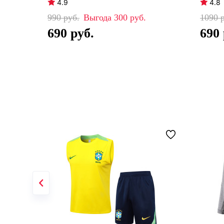
4.9
4.8
990
300
1090
690
690