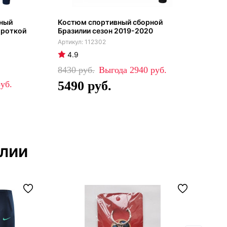
вный
Костюм спортивный сборной
Сбо
ороткой
Бразилии сезон 2019-2020
гос
112302
4.9
4
8430
2940
74
5490
2
илии