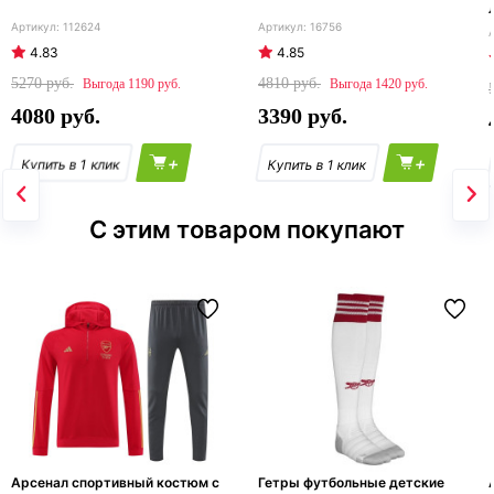
112624
16756
4.83
4.85
5270
4810
1190
1420
4080
3390
+
+
С этим товаром покупают
Арсенал спортивный костюм с
Гетры футбольные детские