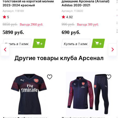
толстовкой на короткой молнии
домашние Арсенала (Arsenal)
2023-2024 красный
Adidas 2020-2021
118169
113600
5
4.92
8850
990
2960
300
5890
690
+
+
Другие товары клуба Арсенал