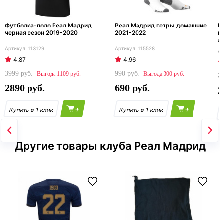
Футболка-поло Реал Мадрид
Реал Мадрид гетры домашние
черная сезон 2019-2020
2021-2022
113129
115528
4.87
4.96
3999
990
1109
300
2890
690
+
+
Другие товары клуба Реал Мадрид