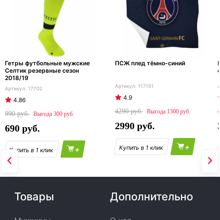
Гетры футбольные мужские
ПСЖ плед тёмно-синий
Селтик резервные сезон
2018/19
117151
17702
4.9
4.86
4290
1300
990
300
2990
690
+
+
Товары
Дополнительно