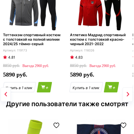
Тоттенхэм спортивный костюм
Атлетико Мадрид спортивный
с толстовкой на полной молнии
костюм с толстовкой красно-
2024/25 тёмно-серый
черный 2021-2022
119173
116026
4.81
4.83
8850
8850
2960
2960
5890
5890
+
+
Другие пользователи также смотрят