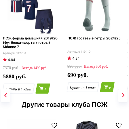
ПСЖ форма домашняя 2019/20
ПСЖ гостевые гетры 2024/25
(футболка+шорты+гетры)
Мбаппе 7
119410
112784
4.84
4.94
990
300
7370
1490
690
5880
+
+
Другие товары клуба ПСЖ