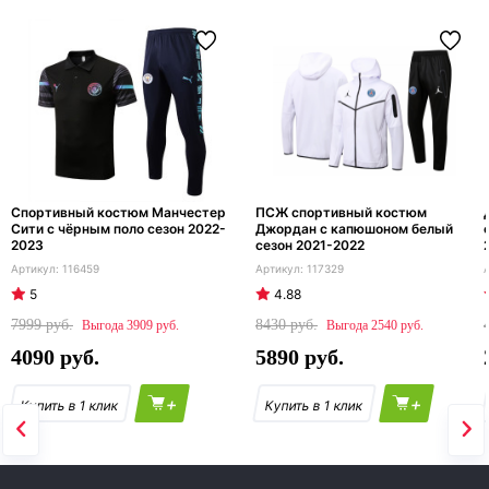
Спортивный костюм Манчестер
ПСЖ спортивный костюм
Сити с чёрным поло сезон 2022-
Джордан с капюшоном белый
2023
сезон 2021-2022
116459
117329
5
4.88
7999
8430
3909
2540
4090
5890
+
+