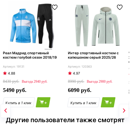
Реал Мадрид спортивный
Интер спортивный костюм с
костюм голубой сезон 2018/19
капюшоном серый 2025/26
19131
120363
4.88
4.97
8430
8990
2940
2900
5490
6090
+
+
Другие пользователи также смотрят