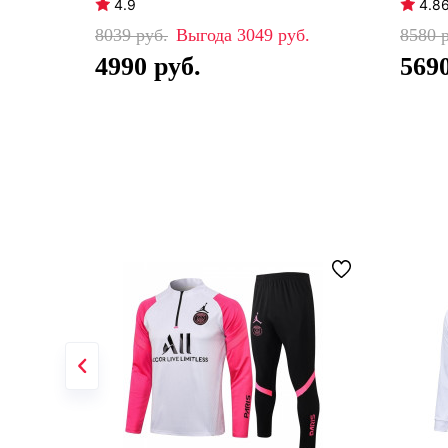
4.9
4.8
8039
3049
8580
4990
569