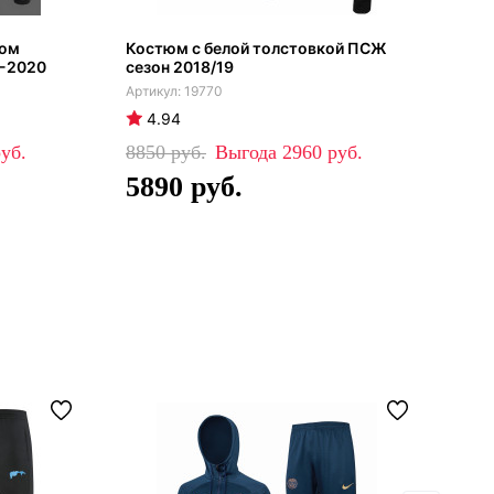
тюм
Костюм с белой толстовкой ПСЖ
ПСЖ
9-2020
сезон 2018/19
бел
19770
4.94
4
8850
2960
59
5890
3