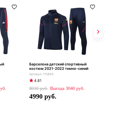
ный
Барселона детский спортивный
Бор
костюм 2021-2022 темно-синий
спо
202
115844
4.81
4
8030
3040
80
4990
4