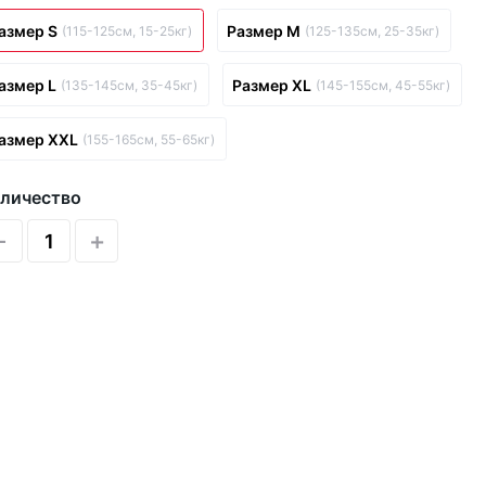
азмер S
Размер M
(115-125см, 15-25кг)
(125-135см, 25-35кг)
азмер L
Размер XL
(135-145см, 35-45кг)
(145-155см, 45-55кг)
азмер XXL
(155-165см, 55-65кг)
личество
-
+