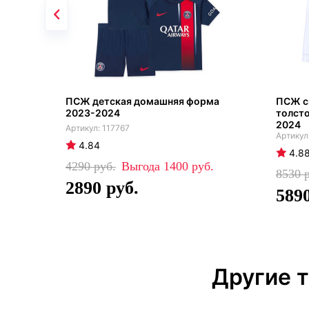
ПСЖ детская домашняя форма
ПСЖ с
2023-2024
толсто
2024
117767
4.84
4.8
4290
1400
8530
2890
589
Другие 