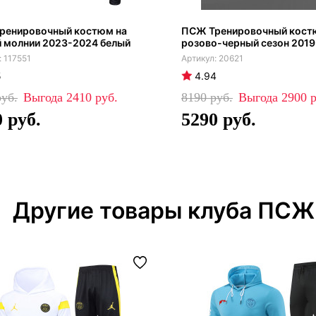
ренировочный костюм на
ПСЖ Тренировочный кос
й молнии 2023-2024 белый
розово-черный сезон 201
117551
20621
5
4.94
2410
8190
2900
0
5290
Другие товары клуба ПСЖ