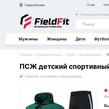
О нас
Опл
Город
Москва
Понедельник-Воскре
Мужчины
Женщины
Дети
Футбол
Главная
Сборные и клубы
ПСЖ
Детская форма
П
ПСЖ детский спортивный
Ар
Вы