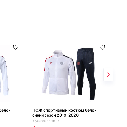
бело-
ПСЖ спортивный костюм бело-
ПСЖ
синий сезон 2019-2020
чер
201
113057