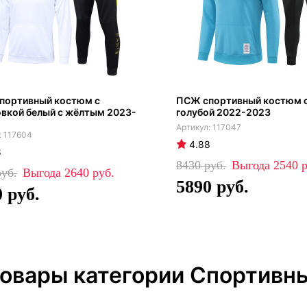
портивный костюм с
ПСЖ спортивный костюм с
вкой белый с жёлтым 2023-
голубой 2022-2023
117047
117604
4.88
8
8430
2540
2640
5890
0
товары категории Спортивн