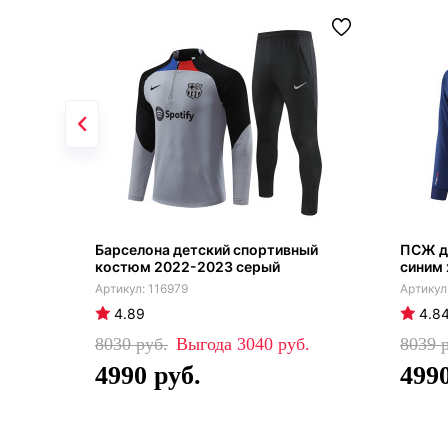
Барселона детский спортивный
ПСЖ д
костюм 2022-2023 серый
синим 
116979
4.89
4.8
8030
3040
8039
4990
499