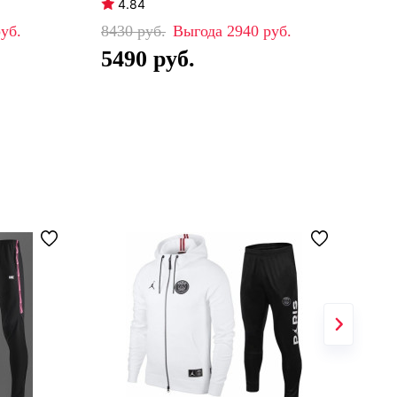
4.84
4
8430
2940
88
5490
5