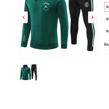
Р
Р
Р
Ко