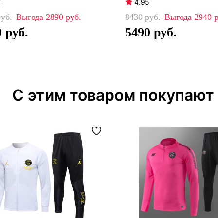
6
4.95
2890
8430
2940
0
5490
С этим товаром покупают