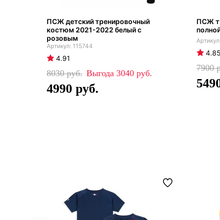
ПСЖ детский тренировочный
ПСЖ т
костюм 2021-2022 белый с
полно
розовым
115744
4.8
4.91
7900
8030
3040
549
4990