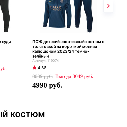
 худи
ПСЖ детский спортивный костюм с
ПСЖ
толстовкой на короткой молнии
202
капюшоном 2023/24 тёмно-
зелёный
4
119074
4.88
81
5
8039
3049
4990
ый костюм