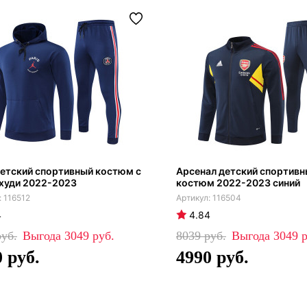
етский спортивный костюм с
Арсенал детский спортив
худи 2022-2023
костюм 2022-2023 синий
116512
116504
4
4.84
3049
8039
3049
0
4990